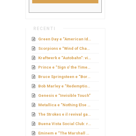
RECENTI
Green Day e “American Idiot”: rock politico
Scorpions e “Wind of Change”: caduta del Muro
Kraftwerk e “Autobahn”: viaggio elettronico
Prince e “Sign o’ the Times”: genio e provocazione
Bruce Springsteen e “Born to Run”: sogno americano
Bob Marley e “Redemption Song”
Genesis e “Invisible Touch”
Metallica e “Nothing Else Matters”: ballata metal
The Strokes e il revival garage
Buena Vista Social Club: rinascita cubana
Eminem e “The Marshall Mathers LP”