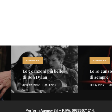
POPULAR
POPULAR
Le 5 canzoni più belle
Le 10 canzoni più
di Bob Dylan
di sempre
APR 12, 2017
47219
FEB 6, 2017
36945
0
Perform Agency Srl – P.IVA: 09335071214.