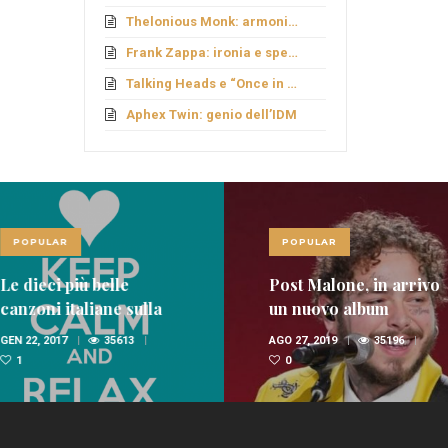
Thelonious Monk: armonie fuori schema
Frank Zappa: ironia e sperimentazione
Talking Heads e “Once in a Lifetime”
Aphex Twin: genio dell’IDM
LAR
POPULAR
ci più belle
Post Malone, in arrivo
i italiane sulla
un nuovo album
nica
 2017
35613
AGO 27, 2019
35196
0