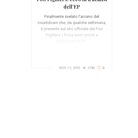
dell’EP
Finalmente svelato l’arcano del
countdown che, da qualche settimana,
è presente sul sito ufficiale dei Foo
Fighters. I Foos sono pronti a
pubblicare un EP…
NOV 17, 2015
2185
0