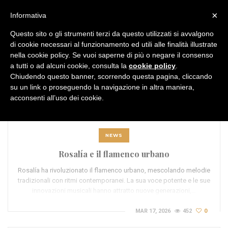
MENU
×
Informativa
Questo sito o gli strumenti terzi da questo utilizzati si avvalgono
di cookie necessari al funzionamento ed utili alle finalità illustrate
nella cookie policy. Se vuoi saperne di più o negare il consenso
a tutti o ad alcuni cookie, consulta la
cookie policy
.
Chiudendo questo banner, scorrendo questa pagina, cliccando
TAG:
español pop culture
su un link o proseguendo la navigazione in altra maniera,
acconsenti all’uso dei cookie.
NEWS
Rosalía e il flamenco urbano
Rosalía ha rivoluzionato il flamenco urbano, mescolando melodie
tradizionali con ritmi contemporanei. La sua voce potente e le sue
innovazioni musicali hanno attratto nuove generazioni,…
MAR 17, 2026
452
0