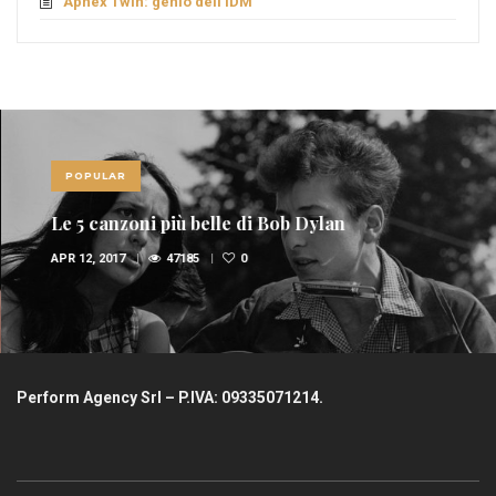
Aphex Twin: genio dell’IDM
POPULAR
Le 5 canzoni più belle di Bob Dylan
APR 12, 2017
47185
0
Perform Agency Srl – P.IVA: 09335071214.