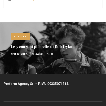
POPULAR
Le 5 canzoni più belle di Bob Dylan
APR 12, 2017
47360
0
Perform Agency Srl – P.IVA: 09335071214.