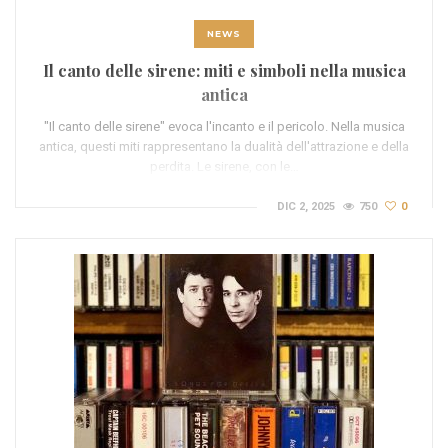
NEWS
Il canto delle sirene: miti e simboli nella musica
antica
"Il canto delle sirene" evoca l'incanto e il pericolo. Nella musica
antica, questi miti rappresentano la dualità dell'attrazione e della
perdita. Le sirene, con le…
DIC 2, 2025
750
0