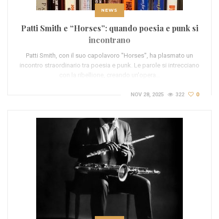
NEWS
Patti Smith e “Horses”: quando poesia e punk si
incontrano
Patti Smith, con il suo capolavoro "Horses", ha plasmato un
incontro straordinario tra poesia e punk. Le parole si intrecciano
con la ribellione, creando un'opera…
NOV 28, 2025
322
0