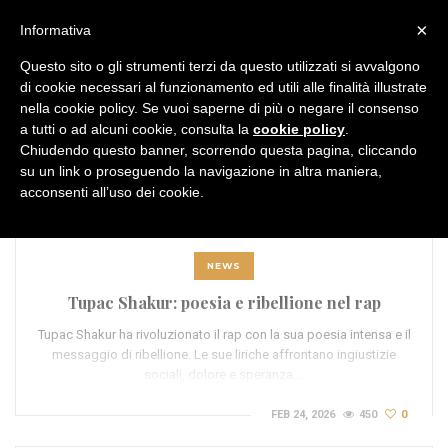
MENU
×
Informativa
Questo sito o gli strumenti terzi da questo utilizzati si avvalgono
di cookie necessari al funzionamento ed utili alle finalità illustrate
nella cookie policy. Se vuoi saperne di più o negare il consenso
a tutti o ad alcuni cookie, consulta la
cookie policy
.
Chiudendo questo banner, scorrendo questa pagina, cliccando
TAG:
espressione artistica
su un link o proseguendo la navigazione in altra maniera,
acconsenti all’uso dei cookie.
NEWS
Tupac Shakur: poesia e ribellione nel rap
Tupac Shakur ha rivoluzionato il rap con la sua poesia intensa e il
messaggio di ribellione. Le sue liriche affrontano ingiustizie
sociali, dolore e speranza,…
FEB 24, 2026
450
0