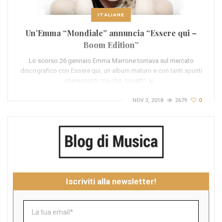
ITALIANE
Un’Emma “Mondiale” annuncia “Essere qui –
Boom Edition”
Lo scorso 26 gennaio Emma Marrone tornava sul mercato
discografico con Essere qui, un album maturo e con tanti spunti
interessanti, ma che, rispetto ai…
NOV 3, 2018
2679
0
Iscriviti alla newsletter!