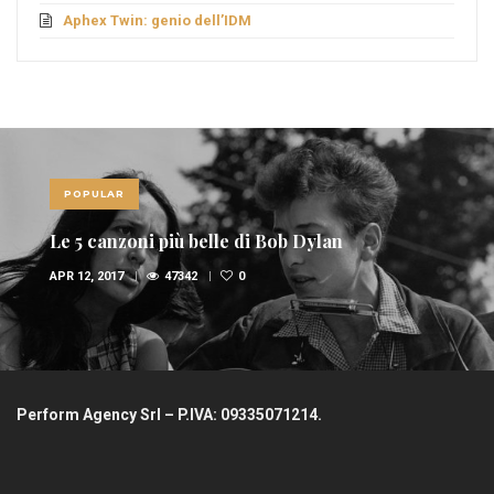
Aphex Twin: genio dell’IDM
POPULAR
Le 5 canzoni più belle di Bob Dylan
APR 12, 2017
47342
0
Perform Agency Srl – P.IVA: 09335071214.