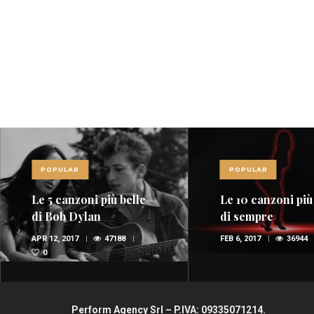
POPULAR
POPULAR
Le 5 canzoni più belle
Le 10 canzoni più
di Bob Dylan
di sempre
APR 12, 2017
47188
FEB 6, 2017
36944
0
Perform Agency Srl – P.IVA: 09335071214.