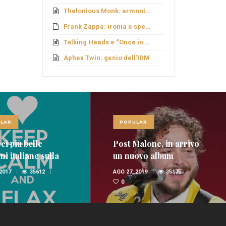
Thelonious Monk: armonie fuori schema
Frank Zappa: ironia e sperimentazione
Talking Heads e “Once in a Lifetime”
Aphex Twin: genio dell’IDM
LAR
POPULAR
ci più belle
Post Malone, in arrivo
i italiane sulla
un nuovo album
nica
 2017
35612
AGO 27, 2019
35175
0