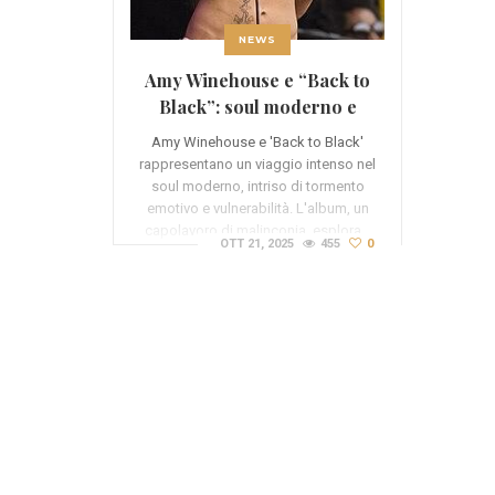
NEWS
Amy Winehouse e “Back to
Black”: soul moderno e
tormento
Amy Winehouse e 'Back to Black'
rappresentano un viaggio intenso nel
soul moderno, intriso di tormento
emotivo e vulnerabilità. L'album, un
capolavoro di malinconia, esplora…
OTT 21, 2025
455
0