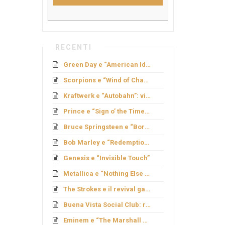
RECENTI
Green Day e “American Idiot”: rock politico
Scorpions e “Wind of Change”: caduta del Muro
Kraftwerk e “Autobahn”: viaggio elettronico
Prince e “Sign o’ the Times”: genio e provocazione
Bruce Springsteen e “Born to Run”: sogno americano
Bob Marley e “Redemption Song”
Genesis e “Invisible Touch”
Metallica e “Nothing Else Matters”: ballata metal
The Strokes e il revival garage
Buena Vista Social Club: rinascita cubana
Eminem e “The Marshall Mathers LP”