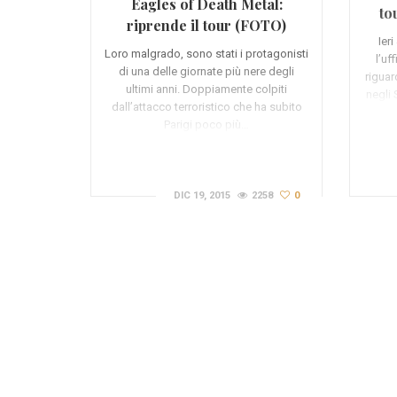
Eagles of Death Metal:
to
riprende il tour (FOTO)
Ier
Loro malgrado, sono stati i protagonisti
l’uf
di una delle giornate più nere degli
riguar
ultimi anni. Doppiamente colpiti
negli 
dall’attacco terroristico che ha subito
Parigi poco più…
DIC 19, 2015
2258
0