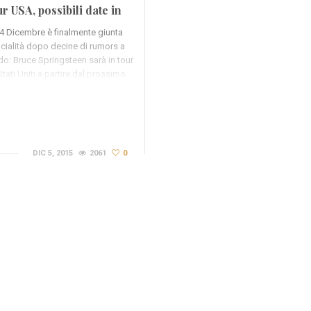
ur USA, possibili date in
Europa (FOTO)
i 4 Dicembre è finalmente giunta
ficialità dopo decine di rumors a
do: Bruce Springsteen sarà in tour
Stati Uniti a partire dal prossimo…
DIC 5, 2015
2061
0