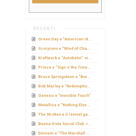
RECENTI
Green Day e “American Idiot”: rock politico
Scorpions e “Wind of Change”: caduta del Muro
Kraftwerk e “Autobahn”: viaggio elettronico
Prince e “Sign o’ the Times”: genio e provocazione
Bruce Springsteen e “Born to Run”: sogno americano
Bob Marley e “Redemption Song”
Genesis e “Invisible Touch”
Metallica e “Nothing Else Matters”: ballata metal
The Strokes e il revival garage
Buena Vista Social Club: rinascita cubana
Eminem e “The Marshall Mathers LP”