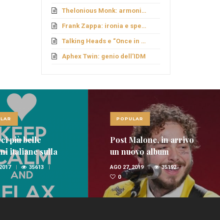
Thelonious Monk: armonie fuori schema
Frank Zappa: ironia e sperimentazione
Talking Heads e “Once in a Lifetime”
Aphex Twin: genio dell’IDM
LAR
POPULAR
ci più belle
Post Malone, in arrivo
i italiane sulla
un nuovo album
nica
 2017
35613
AGO 27, 2019
35192
0