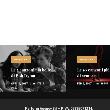
POPULAR
POPULAR
Le 5 canzoni più belle
Le 10 canzoni più
di Bob Dylan
di sempre
APR 12, 2017
47219
FEB 6, 2017
36945
0
Perform Agency Srl – P.IVA: 09335071214.