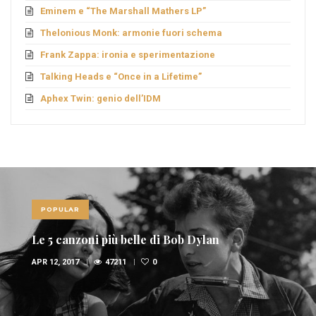
Eminem e “The Marshall Mathers LP”
Thelonious Monk: armonie fuori schema
Frank Zappa: ironia e sperimentazione
Talking Heads e “Once in a Lifetime”
Aphex Twin: genio dell’IDM
POPULAR
Le 5 canzoni più belle di Bob Dylan
APR 12, 2017
47211
0