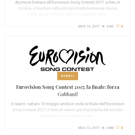
Apoteosi lusitana all’Eurovision Song Contest 2017: a Kiev, in
Ucraina, a trionfare nella più importante kermesse canora
continentale è il Portogallo, tra i papabili della…
MAG 14, 2017
2465
0
EVENTI
Eurovision Song Contest 2017, la finale: forza
Gabbani!
Ci siamo: sabato 13 maggio andrà in onda la finale dell’Eurovision
Song Contest 2017, il festival canoro più importante del vecchio
continente. Non soltanto Paesi…
MAG 13, 2017
2480
0