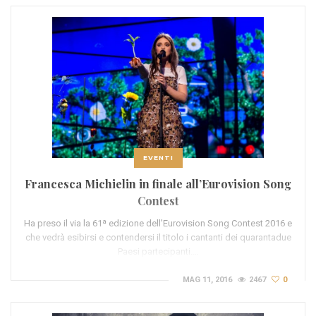
EVENTI
Francesca Michielin in finale all’Eurovision Song
Contest
Ha preso il via la 61ª edizione dell’Eurovision Song Contest 2016 e
che vedrà esibirsi e contendersi il titolo i cantanti dei quarantadue
Paesi partecipanti.…
MAG 11, 2016
2467
0