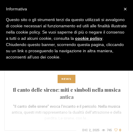
MENU
×
Informativa
Questo sito o gli strumenti terzi da questo utilizzati si avvalgono
di cookie necessari al funzionamento ed utili alle finalità illustrate
nella cookie policy. Se vuoi saperne di più o negare il consenso
a tutti o ad alcuni cookie, consulta la
cookie policy
.
Chiudendo questo banner, scorrendo questa pagina, cliccando
TAG:
evocazione
su un link o proseguendo la navigazione in altra maniera,
acconsenti all’uso dei cookie.
NEWS
Il canto delle sirene: miti e simboli nella musica
antica
"Il canto delle sirene" evoca l'incanto e il pericolo. Nella musica
antica, questi miti rappresentano la dualità dell'attrazione e della
perdita. Le sirene, con le…
DIC 2, 2025
745
0