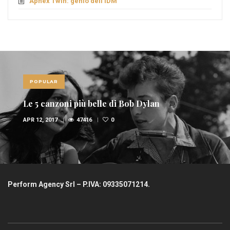
Aphex Twin: genio dell’IDM
POPULAR
Le 5 canzoni più belle di Bob Dylan
APR 12, 2017
47416
0
Perform Agency Srl – P.IVA: 09335071214.