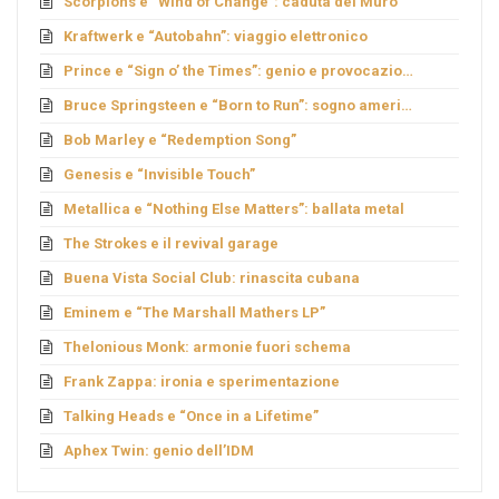
Scorpions e “Wind of Change”: caduta del Muro
Kraftwerk e “Autobahn”: viaggio elettronico
Prince e “Sign o’ the Times”: genio e provocazione
Bruce Springsteen e “Born to Run”: sogno americano
Bob Marley e “Redemption Song”
Genesis e “Invisible Touch”
Metallica e “Nothing Else Matters”: ballata metal
The Strokes e il revival garage
Buena Vista Social Club: rinascita cubana
Eminem e “The Marshall Mathers LP”
Thelonious Monk: armonie fuori schema
Frank Zappa: ironia e sperimentazione
Talking Heads e “Once in a Lifetime”
Aphex Twin: genio dell’IDM