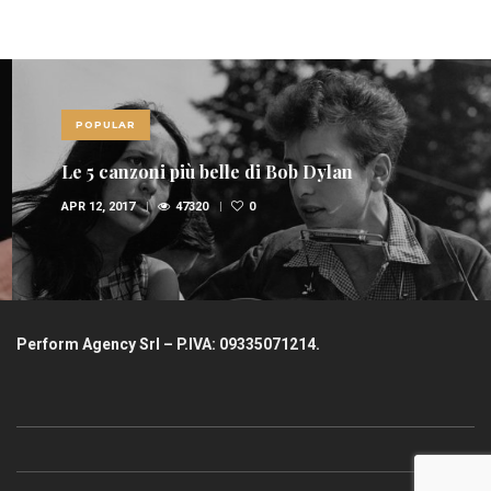
POPULAR
Le 5 canzoni più belle di Bob Dylan
APR 12, 2017
47320
0
Perform Agency Srl – P.IVA: 09335071214.