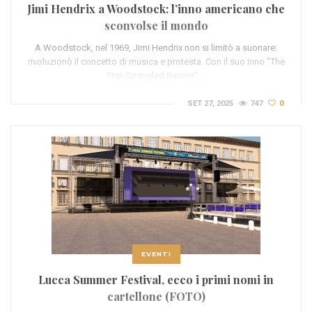
Jimi Hendrix a Woodstock: l’inno americano che
sconvolse il mondo
A Woodstock, nel 1969, Jimi Hendrix non si limitò a suonare:
rivoluzionò il concetto di musica e protesta. Con il suo inno "The
Star-Spangled Banner",…
SET 27, 2025
747
0
EVENTI
Lucca Summer Festival, ecco i primi nomi in
cartellone (FOTO)