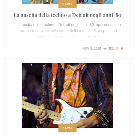
NEWS
La nascita della techno a Detroit negli anni ’80
La nascita della techno a Detroit negli anni '80 rappresenta un
momento cruciale nella storia della musica. Ritmi pulsanti,
sintetizzatori innovativi e un mix di…
NOV 8, 2025
452
0
NEWS