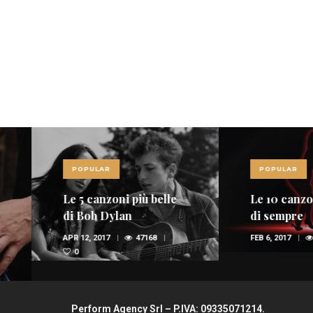
POPULAR
POPULAR
Le 5 canzoni più belle
Le 10 canzoni più
di Bob Dylan
di sempre
APR 12, 2017
47168
FEB 6, 2017
36944
0
Perform Agency Srl – P.IVA: 09335071214.