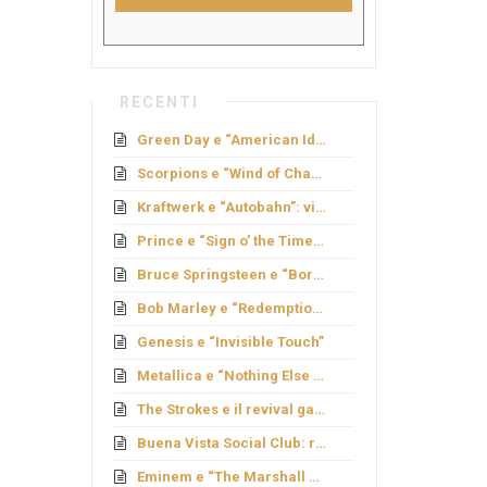
RECENTI
Green Day e “American Idiot”: rock politico
Scorpions e “Wind of Change”: caduta del Muro
Kraftwerk e “Autobahn”: viaggio elettronico
Prince e “Sign o’ the Times”: genio e provocazione
Bruce Springsteen e “Born to Run”: sogno americano
Bob Marley e “Redemption Song”
Genesis e “Invisible Touch”
Metallica e “Nothing Else Matters”: ballata metal
The Strokes e il revival garage
Buena Vista Social Club: rinascita cubana
Eminem e “The Marshall Mathers LP”