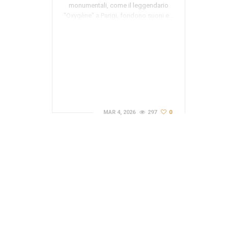
monumentali, come il leggendario
"Oxygène" a Parigi, fondono suoni e…
MAR 4, 2026
297
0