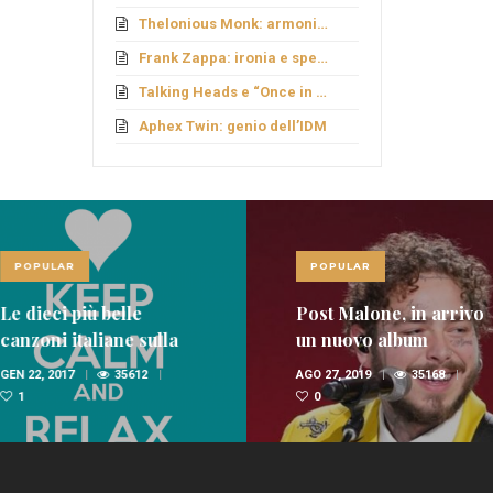
Thelonious Monk: armonie fuori schema
Frank Zappa: ironia e sperimentazione
Talking Heads e “Once in a Lifetime”
Aphex Twin: genio dell’IDM
LAR
POPULAR
ci più belle
Post Malone, in arrivo
i italiane sulla
un nuovo album
nica
 2017
35612
AGO 27, 2019
35168
0