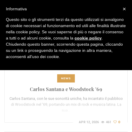
MENU
×
Informativa
Questo sito o gli strumenti terzi da questo utilizzati si avvalgono
di cookie necessari al funzionamento ed utili alle finalità illustrate
nella cookie policy. Se vuoi saperne di più o negare il consenso
a tutti o ad alcuni cookie, consulta la
cookie policy
.
Chiudendo questo banner, scorrendo questa pagina, cliccando
TAG:
festival performances
su un link o proseguendo la navigazione in altra maniera,
acconsenti all’uso dei cookie.
NEWS
Carlos Santana e Woodstock ’69
Carlos Santana, con le sue sonorità uniche, ha incantato il pubblico
di Woodstock nel '69, portando un mix di rock e musica latina. La
sua…
APR 12, 2026
461
0