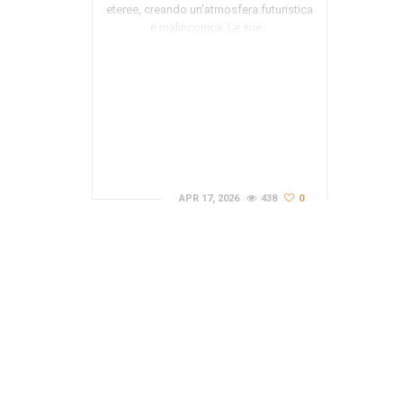
eteree, creando un'atmosfera futuristica
e malinconica. Le sue…
APR 17, 2026
438
0