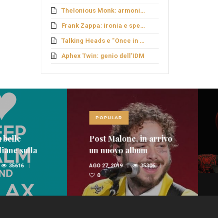
Thelonious Monk: armonie fuori schema
Frank Zappa: ironia e sperimentazione
Talking Heads e “Once in a Lifetime”
Aphex Twin: genio dell’IDM
LAR
POPULAR
Malone, in arrivo
Le 10 canzoni più belle
ovo album
di Vinicio Capossela
(VIDEO)
 2019
35306
APR 29, 2016
35044
1