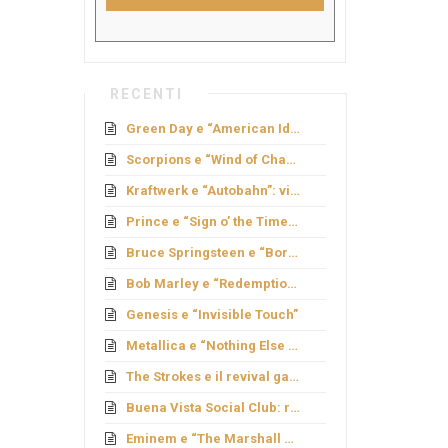
RECENTI
Green Day e “American Idiot”: rock politico
Scorpions e “Wind of Change”: caduta del Muro
Kraftwerk e “Autobahn”: viaggio elettronico
Prince e “Sign o’ the Times”: genio e provocazione
Bruce Springsteen e “Born to Run”: sogno americano
Bob Marley e “Redemption Song”
Genesis e “Invisible Touch”
Metallica e “Nothing Else Matters”: ballata metal
The Strokes e il revival garage
Buena Vista Social Club: rinascita cubana
Eminem e “The Marshall Mathers LP”