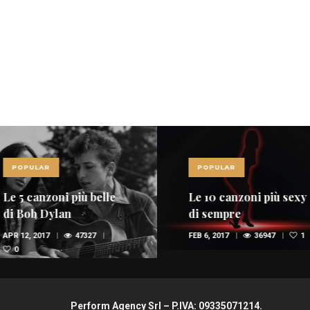
POPULAR
POPULAR
Le 10 canzoni più sexy
Red Power, nel 
di sempre
della musica
spopolano i rossi
FEB 6, 2017
36947
1
OTT 29, 2015
35662
(FOTO E VIDEO)
1
Perform Agency Srl – P.IVA: 09335071214.