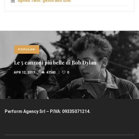
Aphex Twin: genio dell’IDM
POPULAR
Le 5 canzoni più belle di Bob Dylan
APR 12, 2017
47143
0
Perform Agency Srl – P.IVA: 09335071214.