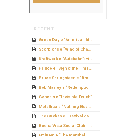
RECENTI
Green Day e “American Idiot”: rock politico
Scorpions e “Wind of Change”: caduta del Muro
Kraftwerk e “Autobahn”: viaggio elettronico
Prince e “Sign o’ the Times”: genio e provocazione
Bruce Springsteen e “Born to Run”: sogno americano
Bob Marley e “Redemption Song”
Genesis e “Invisible Touch”
Metallica e “Nothing Else Matters”: ballata metal
The Strokes e il revival garage
Buena Vista Social Club: rinascita cubana
Eminem e “The Marshall Mathers LP”