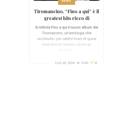
NEWS
Tiromancino, “Fino a qui” è il
greatest hits ricco di
sorprese e collaborazioni
Si intitola Fino a qui il nuovo album dei
Tiromancino, un’antologia che
racchiude i più celebri brani di quasi
trent’anni di carriera: uscirà su
etichetta…
LUG 20, 2018
3150
0