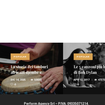
POPULAR
POPULAR
Le 5 canzoni più belle
Le 10 canzoni più
di Bob Dylan
di sempre
APR 12, 2017
47272
FEB 6, 2017
36947
0
Perform Agency Srl – P.IVA: 09335071214.