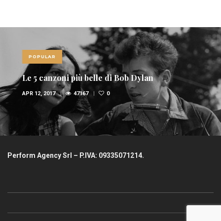
POPULAR
Le 5 canzoni più belle di Bob Dylan
APR 12, 2017
47167
0
Perform Agency Srl – P.IVA: 09335071214.