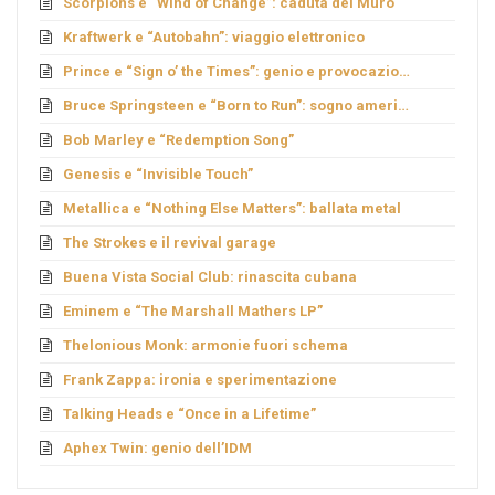
Scorpions e “Wind of Change”: caduta del Muro
Kraftwerk e “Autobahn”: viaggio elettronico
Prince e “Sign o’ the Times”: genio e provocazione
Bruce Springsteen e “Born to Run”: sogno americano
Bob Marley e “Redemption Song”
Genesis e “Invisible Touch”
Metallica e “Nothing Else Matters”: ballata metal
The Strokes e il revival garage
Buena Vista Social Club: rinascita cubana
Eminem e “The Marshall Mathers LP”
Thelonious Monk: armonie fuori schema
Frank Zappa: ironia e sperimentazione
Talking Heads e “Once in a Lifetime”
Aphex Twin: genio dell’IDM