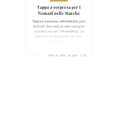
Tappa a sorpresa per i
Nomadi nelle Marche
Tappa a sorpresa, nelle Marche, per i
Nomadi. Non sarà un vero e proprio
concerto ma uno “Showtelling”, un
percorso di narrazione, canzoni,
musica e…
NOV 23, 2016
2451
0