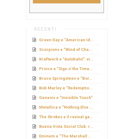
RECENTI
Green Day e “American Idiot”: rock politico
Scorpions e “Wind of Change”: caduta del Muro
Kraftwerk e “Autobahn”: viaggio elettronico
Prince e “Sign o’ the Times”: genio e provocazione
Bruce Springsteen e “Born to Run”: sogno americano
Bob Marley e “Redemption Song”
Genesis e “Invisible Touch”
Metallica e “Nothing Else Matters”: ballata metal
The Strokes e il revival garage
Buena Vista Social Club: rinascita cubana
Eminem e “The Marshall Mathers LP”