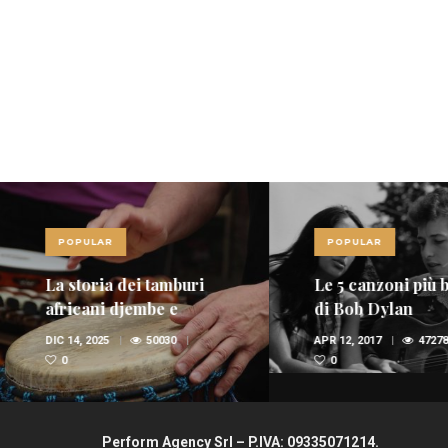
POPULAR
POPULAR
Le 5 canzoni più belle
Le 10 canzoni più
di Bob Dylan
di sempre
APR 12, 2017
47278
FEB 6, 2017
36947
0
Perform Agency Srl – P.IVA: 09335071214.