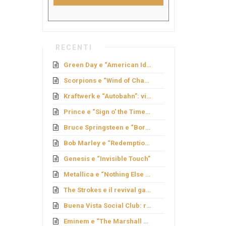
RECENTI
Green Day e “American Idiot”: rock politico
Scorpions e “Wind of Change”: caduta del Muro
Kraftwerk e “Autobahn”: viaggio elettronico
Prince e “Sign o’ the Times”: genio e provocazione
Bruce Springsteen e “Born to Run”: sogno americano
Bob Marley e “Redemption Song”
Genesis e “Invisible Touch”
Metallica e “Nothing Else Matters”: ballata metal
The Strokes e il revival garage
Buena Vista Social Club: rinascita cubana
Eminem e “The Marshall Mathers LP”