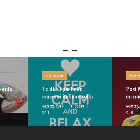
POPULAR
POPU
mondo
Le dieci più belle
Post 
canzoni italiane sulla
un nu
domenica
GEN 22, 2017
35613
AGO 27,
1
0