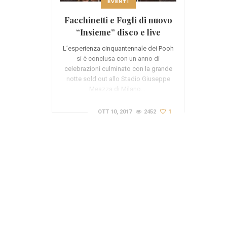
EVENTI
Facchinetti e Fogli di nuovo
“Insieme” disco e live
L’esperienza cinquantennale dei Pooh
si è conclusa con un anno di
celebrazioni culminato con la grande
notte sold out allo Stadio Giuseppe
Meazza di Milano.…
OTT 10, 2017
2452
1