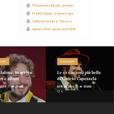
Thelonious Monk: armonie fuori schema
Frank Zappa: ironia e sperimentazione
Talking Heads e “Once in a Lifetime”
Aphex Twin: genio dell’IDM
LAR
POPULAR
Malone, in arrivo
Le 10 canzoni più belle
ovo album
di Vinicio Capossela
(VIDEO)
 2019
35188
APR 29, 2016
35040
1