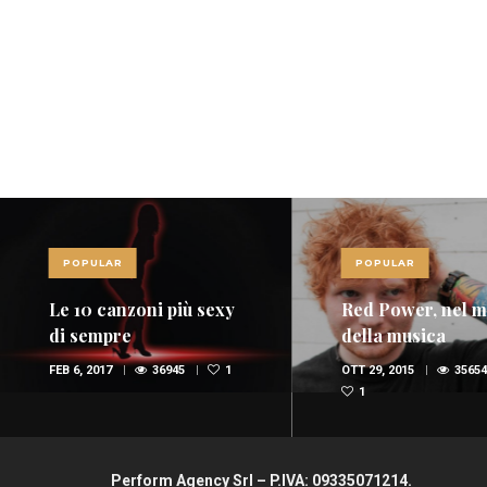
POPULAR
POPULAR
Le 10 canzoni più sexy
Red Power, nel 
di sempre
della musica
spopolano i rossi
FEB 6, 2017
36945
1
OTT 29, 2015
35654
(FOTO E VIDEO)
1
Perform Agency Srl – P.IVA: 09335071214.