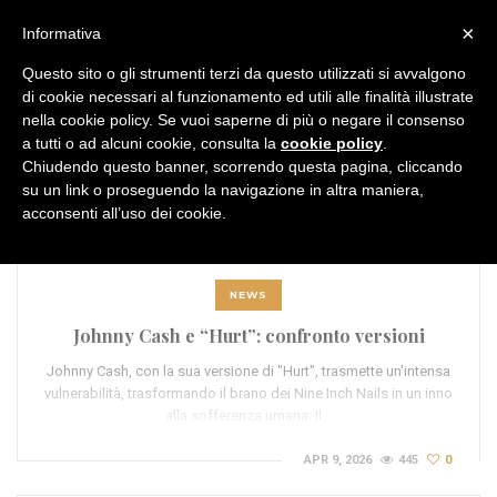
MENU
×
Informativa
Questo sito o gli strumenti terzi da questo utilizzati si avvalgono
di cookie necessari al funzionamento ed utili alle finalità illustrate
nella cookie policy. Se vuoi saperne di più o negare il consenso
a tutti o ad alcuni cookie, consulta la
cookie policy
.
Chiudendo questo banner, scorrendo questa pagina, cliccando
TAG:
genre crossover
su un link o proseguendo la navigazione in altra maniera,
acconsenti all’uso dei cookie.
NEWS
Johnny Cash e “Hurt”: confronto versioni
Johnny Cash, con la sua versione di "Hurt", trasmette un'intensa
vulnerabilità, trasformando il brano dei Nine Inch Nails in un inno
alla sofferenza umana. Il…
APR 9, 2026
445
0