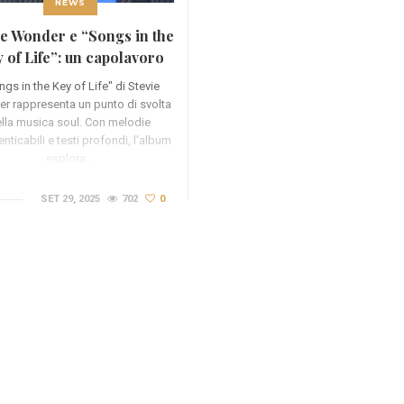
NEWS
ie Wonder e “Songs in the
 of Life”: un capolavoro
soul
ngs in the Key of Life" di Stevie
r rappresenta un punto di svolta
ella musica soul. Con melodie
nticabili e testi profondi, l'album
esplora…
SET 29, 2025
702
0