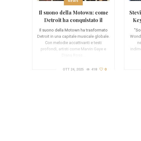
NEWS
Il suono della Motown: come
Stev
Detroit ha conquistato il
Key
mondo
Il suono della Motown ha trasformato
"So
Detroit in una capitale musicale globale.
Wonde
Con melodie accattivanti e testi
n
profondi, artisti come Marvin Gaye e
indime
Diana Ross…
OTT 24, 2025
418
0