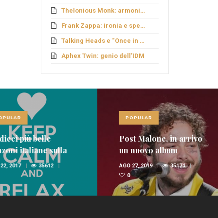
Thelonious Monk: armonie fuori schema
Frank Zappa: ironia e sperimentazione
Talking Heads e “Once in a Lifetime”
Aphex Twin: genio dell’IDM
LAR
POPULAR
ci più belle
Post Malone, in arrivo
i italiane sulla
un nuovo album
nica
 2017
35612
AGO 27, 2019
35174
0