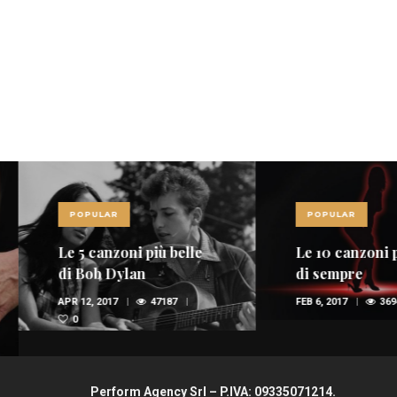
POPULAR
POPULAR
Le 5 canzoni più belle
Le 10 canzoni più
di Bob Dylan
di sempre
APR 12, 2017
47187
FEB 6, 2017
36944
0
Perform Agency Srl – P.IVA: 09335071214.