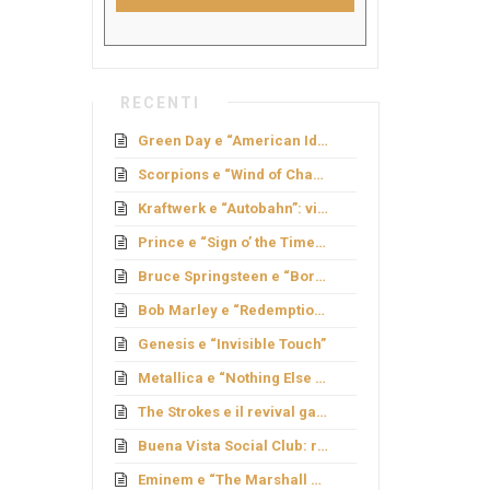
RECENTI
Green Day e “American Idiot”: rock politico
Scorpions e “Wind of Change”: caduta del Muro
Kraftwerk e “Autobahn”: viaggio elettronico
Prince e “Sign o’ the Times”: genio e provocazione
Bruce Springsteen e “Born to Run”: sogno americano
Bob Marley e “Redemption Song”
Genesis e “Invisible Touch”
Metallica e “Nothing Else Matters”: ballata metal
The Strokes e il revival garage
Buena Vista Social Club: rinascita cubana
Eminem e “The Marshall Mathers LP”