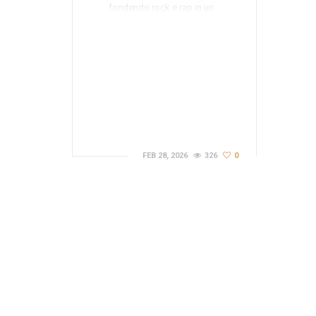
fondendo rock e rap in un…
FEB 28, 2026
326
0