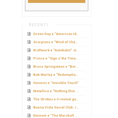
RECENTI
Green Day e “American Idiot”: rock politico
Scorpions e “Wind of Change”: caduta del Muro
Kraftwerk e “Autobahn”: viaggio elettronico
Prince e “Sign o’ the Times”: genio e provocazione
Bruce Springsteen e “Born to Run”: sogno americano
Bob Marley e “Redemption Song”
Genesis e “Invisible Touch”
Metallica e “Nothing Else Matters”: ballata metal
The Strokes e il revival garage
Buena Vista Social Club: rinascita cubana
Eminem e “The Marshall Mathers LP”