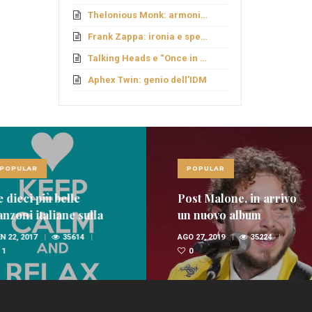
Thelonious Monk: armonie fuori schema
Frank Zappa: ironia e sperimentazione
Talking Heads e “Once in a Lifetime”
Aphex Twin: genio dell’IDM
LAR
POPULAR
ci più belle
Post Malone, in arrivo
i italiane sulla
un nuovo album
nica
 2017
35614
AGO 27, 2019
35224
0