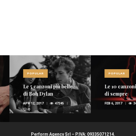
POPULAR
POPULAR
Le 5 canzoni più belle
Le 10 canzoni più
di Bob Dylan
di sempre
APR 12, 2017
47245
FEB 6, 2017
36946
0
Perform Agency Srl – P.IVA: 09335071214.