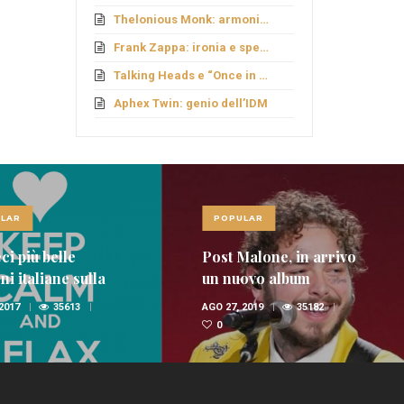
Thelonious Monk: armonie fuori schema
Frank Zappa: ironia e sperimentazione
Talking Heads e “Once in a Lifetime”
Aphex Twin: genio dell’IDM
LAR
POPULAR
ci più belle
Post Malone, in arrivo
i italiane sulla
un nuovo album
nica
 2017
35613
AGO 27, 2019
35182
0