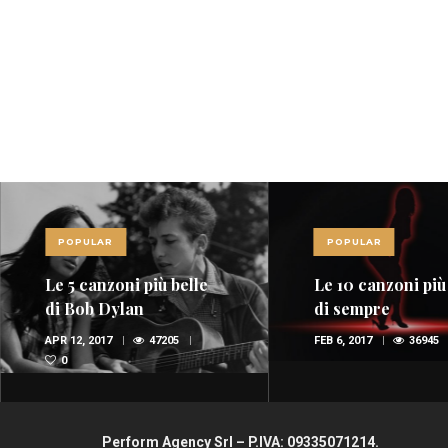
POPULAR
POPULAR
Le 5 canzoni più belle
Le 10 canzoni più
di Bob Dylan
di sempre
APR 12, 2017
47205
FEB 6, 2017
36945
0
Perform Agency Srl – P.IVA: 09335071214.