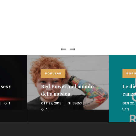
POPULAR
POPU
 sexy
Red Power, nel mondo
Le die
della musica
canzon
spopolano i rossi
dome
1
OTT 29, 2015
35653
GEN 22,
(FOTO E VIDEO)
1
1