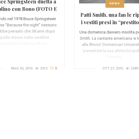
ce Springsteen duetta a
NEWS
lino con Bono (FOTO E
Patti Smith, una fan le ri
VIDEO)
do nel 1978 Bruce Springsteen
i vestiti presi in “prestit
sse “Because the night” nessuno
anni fa (FOTO)
ebbe pensato che 38 anni dopo
Una domenica davvero insolita pe
quella stessa notte sarebbe
Smith. La cantante americana si 
ppartenuta al Boss e Bono.…
alla Illinois’ Domenican Universi
presentare la sua ultima biogra
Train ma…
MAG 30, 2016
2912
0
OTT 27, 2015
2289