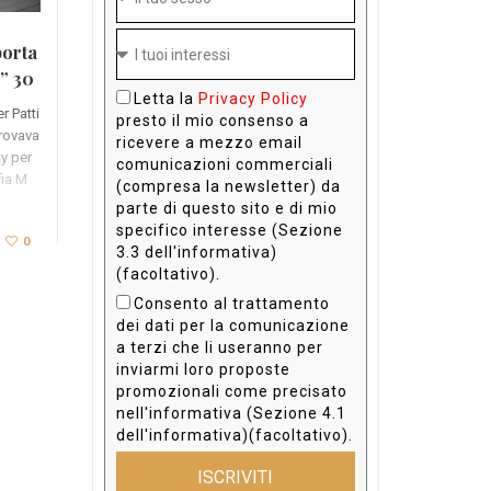
porta
o” 30
Letta la
Privacy Policy
r Patti
presto il mio consenso a
trovava
ricevere a mezzo email
ty per
comunicazioni commerciali
fia M
(compresa la newsletter) da
parte di questo sito e di mio
specifico interesse (Sezione
0
3.3 dell'informativa)
(facoltativo).
Consento al trattamento
dei dati per la comunicazione
a terzi che li useranno per
inviarmi loro proposte
promozionali come precisato
nell'informativa (Sezione 4.1
dell'informativa)(facoltativo).
ISCRIVITI