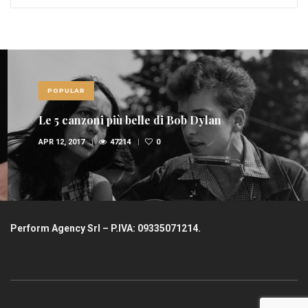
POPULAR
Le 5 canzoni più belle di Bob Dylan
APR 12, 2017
47214
0
Perform Agency Srl – P.IVA: 09335071214.