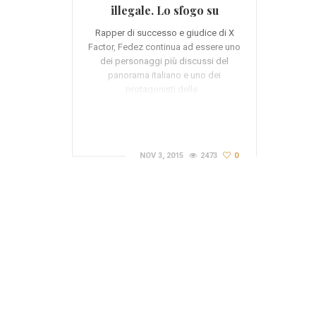
illegale. Lo sfogo su
Facebook (VIDEO)
Rapper di successo e giudice di X
Factor, Fedez continua ad essere uno
dei personaggi più discussi del
panorama italiano e uno dei
protagonisti delle…
NOV 3, 2015
2473
0