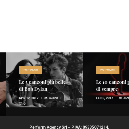
POPULAR
POPULAR
Le 5 canzoni più belle
Le 10 canzoni più
di Bob Dylan
di sempre
APR 12, 2017
47320
FEB 6, 2017
36947
0
Perform Agency Srl – P.IVA: 09335071214.