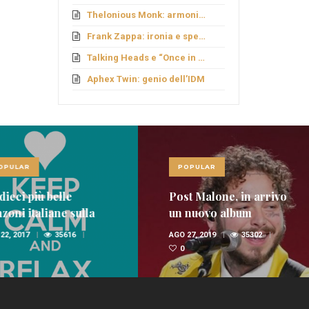
Thelonious Monk: armonie fuori schema
Frank Zappa: ironia e sperimentazione
Talking Heads e “Once in a Lifetime”
Aphex Twin: genio dell’IDM
LAR
POPULAR
ci più belle
Post Malone, in arrivo
i italiane sulla
un nuovo album
nica
 2017
35616
AGO 27, 2019
35302
0