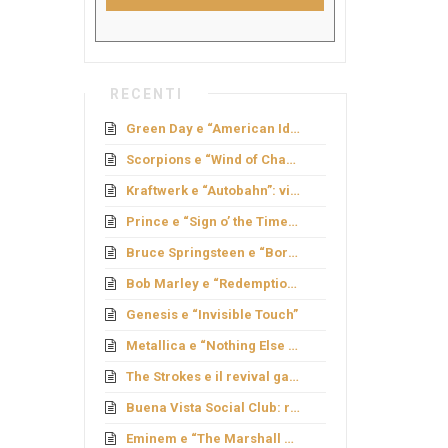
RECENTI
Green Day e “American Idiot”: rock politico
Scorpions e “Wind of Change”: caduta del Muro
Kraftwerk e “Autobahn”: viaggio elettronico
Prince e “Sign o’ the Times”: genio e provocazione
Bruce Springsteen e “Born to Run”: sogno americano
Bob Marley e “Redemption Song”
Genesis e “Invisible Touch”
Metallica e “Nothing Else Matters”: ballata metal
The Strokes e il revival garage
Buena Vista Social Club: rinascita cubana
Eminem e “The Marshall Mathers LP”