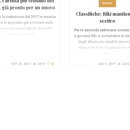
, l’artista più venduto del
NEWS
, già pronto per un nuovo
Classifiche: Riki mantie
album
o la rivelazione del 2017 in musica
scettro
ra si appresta già a tornare sulla
a con un nuovo album di inediti.
Per la seconda settimana consec
Stiamo parlando…
il giovane Riki a comandare la cla
degli album più venduti second
rilevazioni Fimi. Il cantautore u
dalla…
SET 25, 2017
2219
0
GIU 5, 2017
2210