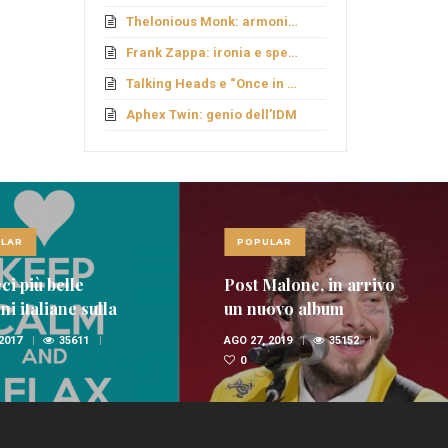
Thelonious Monk: armonie fuori schema
Frank Zappa: ironia e sperimentazione
Talking Heads e “Once in a Lifetime”
Aphex Twin: genio dell’IDM
LAR
POPULAR
ci più belle
Post Malone, in arrivo
i italiane sulla
un nuovo album
nica
 2017
35611
AGO 27, 2019
35152
0