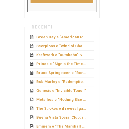
RECENTI
Green Day e “American Idiot”: rock politico
Scorpions e “Wind of Change”: caduta del Muro
Kraftwerk e “Autobahn”: viaggio elettronico
Prince e “Sign o’ the Times”: genio e provocazione
Bruce Springsteen e “Born to Run”: sogno americano
Bob Marley e “Redemption Song”
Genesis e “Invisible Touch”
Metallica e “Nothing Else Matters”: ballata metal
The Strokes e il revival garage
Buena Vista Social Club: rinascita cubana
Eminem e “The Marshall Mathers LP”