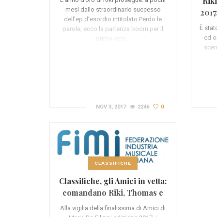
Riki
mesi dallo straordinario successo
2017
dell’ep d’esordio intitolato Perdo le
È stat
parole, ecco la partenza boom per il
ed o
primo vero…
scen
NOV 3, 2017
2246
0
CLASSIFICHE
Classifiche, gli Amici in vetta:
comandano Riki, Thomas e
Federica
Alla vigilia della finalissima di Amici di