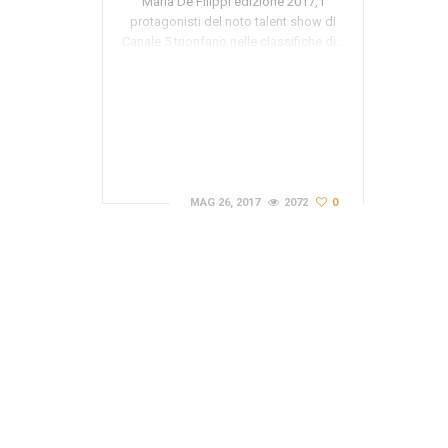
Maria De Filippi edizione 2017, i
protagonisti del noto talent show di
Canale 5 trionfano nelle classifiche di…
MAG 26, 2017
2072
0