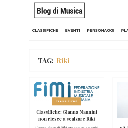
CLASSIFICHE
EVENTI
PERSONAGGI
PL
TAG:
Riki
CLASSIFICHE
Classifiche: Gianna Nannini
non riesce a scalzare Riki
L’anno d’oro di Riki prosegue: a pochi