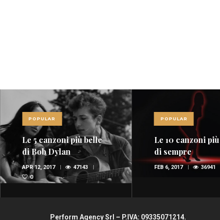
POPULAR
POPULAR
Le 5 canzoni più belle
Le 10 canzoni più
di Bob Dylan
di sempre
APR 12, 2017
47143
FEB 6, 2017
36941
0
Perform Agency Srl – P.IVA: 09335071214.