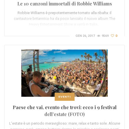
Le 10 canzoni immortali di Robbie Williams
Robbie Williams è prepotentemente tornato alla ribalta: il
cantautore britannico ha da poco lanciato il nuovo album The
Heavy Entertainment Show e verrà in Italia…
GEN 26, 2017
9569
0
EVENTI
Paese che vai, evento che trovi: ecco i 9 festival
dell’estate (FOTO)
L’estate è un periodo meraviglioso: mare, relax e tanto sole. Alcune