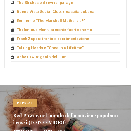
The Strokes e il revival garage
Buena Vista Social Club: rinascita cubana
Eminem e “The Marshall Mathers LP”
Thelonious Monk: armonie fuori schema
Frank Zappa: ironia e sperimentazione
Talking Heads e “Once in a Lifetime”
Aphex Twin: genio dell’IDM
POPULAR
Red Power, nel mondo della musica spopolano
i rossi (FOTO E VIDEO)