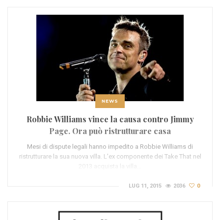
NEWS
Robbie Williams vince la causa contro Jimmy
Page. Ora può ristrutturare casa
Mesi di dispute legali hanno impedito a Robbie Williams di
ristrutturare la sua nuova villa. L’ex componente dei Take That nel
2013 acquista la villa…
LUG 11, 2015
2036
0