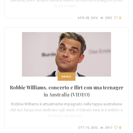
persone, però, amano buttarsi dentro la mischia e scelgono posti
in cui si balla…
APR 28, 2016
2353
0
NEWS
Robbie Williams, concerto e flirt con una teenager
in Australia (VIDEO)
Robbie Williams è attualmente impegnato nelle tappe australiane
del suo lungo tour dedicato agli stadi, e Sabato sera si è esibito a
Brisbane. Anche qui,…
OTT 19, 2015
2917
0