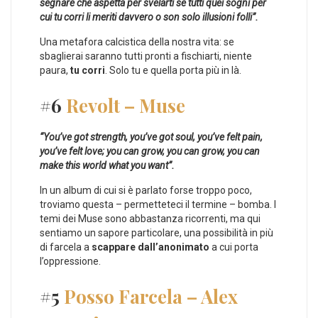
segnare che aspetta per svelarti se tutti quei sogni per
cui tu corri li meriti davvero o son solo illusioni folli”.
Una metafora calcistica della nostra vita: se
sbaglierai saranno tutti pronti a fischiarti, niente
paura,
tu corri
. Solo tu e quella porta più in là.
#6
Revolt – Muse
“You’ve got strength, you’ve got soul, you’ve felt pain,
you’ve felt love; you can grow, you can grow, you can
make this world what you want”.
In un album di cui si è parlato forse troppo poco,
troviamo questa – permetteteci il termine – bomba. I
temi dei Muse sono abbastanza ricorrenti, ma qui
sentiamo un sapore particolare, una possibilità in più
di farcela a
scappare dall’anonimato
a cui porta
l’oppressione.
#5
Posso Farcela – Alex