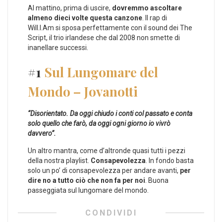
Al mattino, prima di uscire,
dovremmo ascoltare
almeno dieci volte questa canzone
. Il rap di
Will.I.Am si sposa perfettamente con il sound dei The
Script, il trio irlandese che dal 2008 non smette di
inanellare successi.
#1
Sul Lungomare del
Mondo – Jovanotti
“Disorientato. Da oggi chiudo i conti col passato e conta
solo quello che farò, da oggi ogni giorno io vivrò
davvero”.
Un altro mantra, come d’altronde quasi tutti i pezzi
della nostra playlist.
Consapevolezza
. In fondo basta
solo un po’ di consapevolezza per andare avanti,
per
dire no a tutto ciò che non fa per noi
. Buona
passeggiata sul lungomare del mondo.
CONDIVIDI