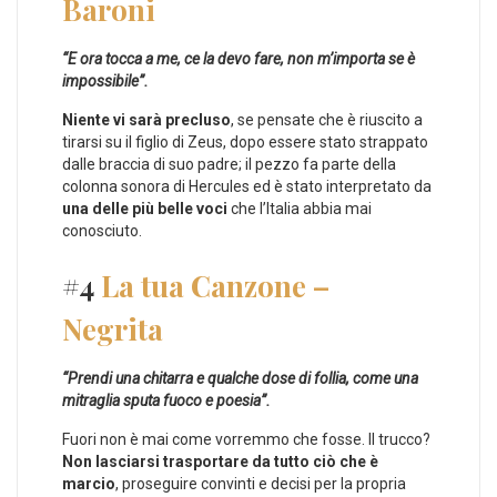
Baroni
“E ora tocca a me, ce la devo fare, non m’importa se è
impossibile”.
Niente vi sarà precluso
, se pensate che è riuscito a
tirarsi su il figlio di Zeus, dopo essere stato strappato
dalle braccia di suo padre; il pezzo fa parte della
colonna sonora di Hercules ed è stato interpretato da
una delle più belle voci
che l’Italia abbia mai
conosciuto.
#4
La tua Canzone –
Negrita
“Prendi una chitarra e qualche dose di follia, come una
mitraglia sputa fuoco e poesia”.
Fuori non è mai come vorremmo che fosse. Il trucco?
Non lasciarsi trasportare da tutto ciò che è
marcio
, proseguire convinti e decisi per la propria