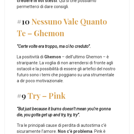
credere in voi stessi
. Qui sì che possiamo
permetterci di dare consigli.
#10
Nessuno Vale Quanto
Te – Ghemon
“Certe volte era troppo, ma ci ho creduto”.
La positività di
Ghemon
– dell’ultimo Ghemon – è
straripante. La voglia di non arrendersi di fronte agli
ostacoli e la possibilità di essere gli artefici del nostro
futuro sono i temi che poggiano su una strumentale
a dir poco motivazionale.
#9
Try – Pink
“But just because it burns doesn’t mean you’re gonna
die, you gotta get up and try, try, try”.
Tra le principali cause di perdita di autostima c’è
sicuramente l’amore.
Non c’è problema
. Pink è