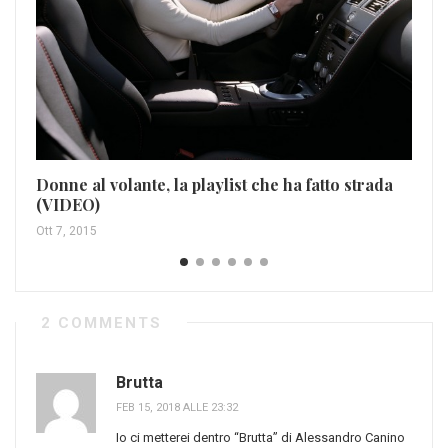
Ha
pa
Ott
Donne al volante, la playlist che ha fatto strada
(VIDEO)
Ott 7, 2015
2 COMMENTS
Brutta
FEB 15, 2018 ALLE 23:32
Io ci metterei dentro “Brutta” di Alessandro Canino