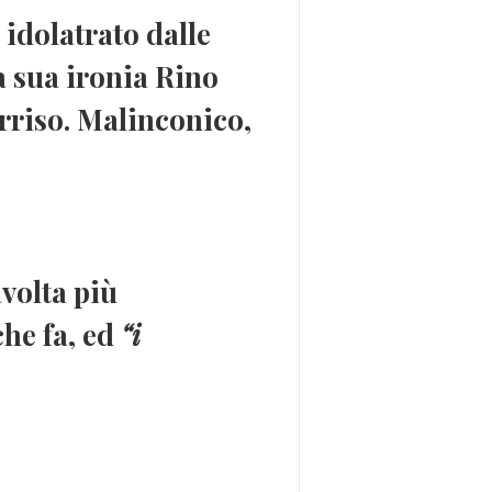
, idolatrato dalle
a sua
ironia
Rino
rriso. Malinconico,
avolta più
che fa, ed
“i