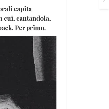
orali capita
in cui, cantandola,
back
. Per primo.