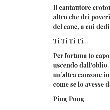
Il cantautore croto
altro che dei
poveri
del cane, a cui dedi
Ti Ti Ti Ti…
Per fortuna (o capo
uscendo dall’oblio. E
un’altra canzone in
come se lo avesse d
Ping Pong