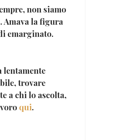
 sempre, non siamo
e. Amava la figura
di
emarginato
.
ta lentamente
bile
, trovare
nte
a chi lo ascolta
,
lavoro
qui
.