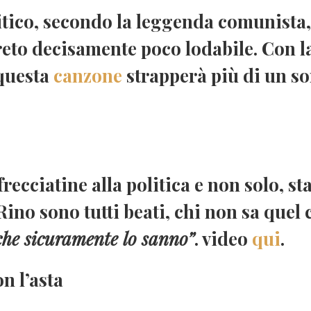
itico, secondo la leggenda
comunista
eto decisamente poco lodabile. Con l
 questa
canzone
strapperà più di un so
recciatine alla politica e non solo, st
ino sono tutti beati, chi non sa quel 
che sicuramente lo sanno”
. video
qui
.
on l’asta