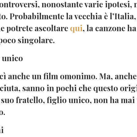
ontroversi, nonostante varie ipotesi, 
to
. Probabilmente la vecchia è l’
Italia
e potrete ascoltare
qui
, la canzone h
poco singolare.
o unico
cì anche un film omonimo. Ma, anche
ciuta, sanno in pochi che questo ori
 suo fratello,
figlio unico
, non ha mai 
o.
i