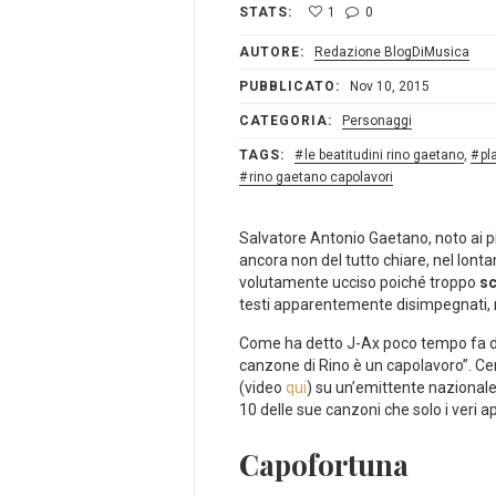
STATS:
1
0
AUTORE:
Redazione BlogDiMusica
PUBBLICATO:
Nov 10, 2015
CATEGORIA:
Personaggi
TAGS:
le beatitudini rino gaetano
,
pl
rino gaetano capolavori
Salvatore Antonio Gaetano, noto ai 
ancora non del tutto chiare, nel lonta
volutamente ucciso poiché troppo
s
testi apparentemente disimpegnati, 
Come ha detto J-Ax poco tempo fa dopo
canzone di Rino è un capolavoro”. Cer
(video
qui
) su un’emittente nazionale 
10 delle sue canzoni che solo i veri 
Capofortuna