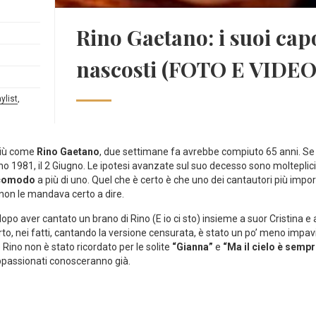
Rino Gaetano: i suoi cap
nascosti (FOTO E VIDEO
aylist
,
più come
Rino Gaetano
, due settimane fa avrebbe compiuto 65 anni. Se
no 1981, il 2 Giugno. Le ipotesi avanzate sul suo decesso sono molteplici,
comodo
a più di uno. Quel che è certo è che uno dei cantautori più import
non le mandava certo a dire.
 aver cantato un brano di Rino (E io ci sto) insieme a suor Cristina e a
to, nei fatti, cantando la versione censurata, è stato un po’ meno impavi
Rino non è stato ricordato per le solite
“Gianna”
e
“Ma il cielo è sempr
appassionati conosceranno già.