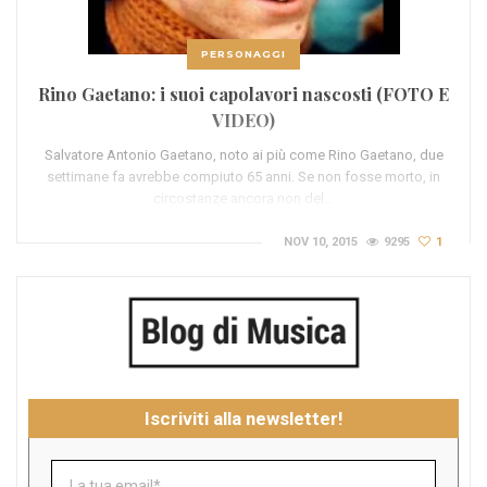
PERSONAGGI
Rino Gaetano: i suoi capolavori nascosti (FOTO E
VIDEO)
Salvatore Antonio Gaetano, noto ai più come Rino Gaetano, due
settimane fa avrebbe compiuto 65 anni. Se non fosse morto, in
circostanze ancora non del…
NOV 10, 2015
9295
1
Iscriviti alla newsletter!