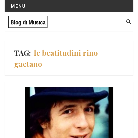
MENU
TAG:
le beatitudini rino
gaetano