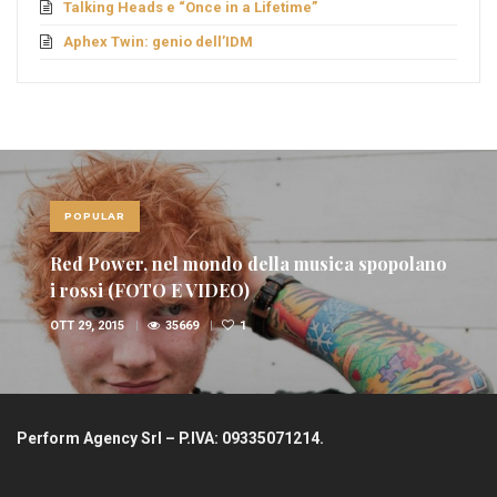
Talking Heads e “Once in a Lifetime”
Aphex Twin: genio dell’IDM
POPULAR
Red Power, nel mondo della musica spopolano
i rossi (FOTO E VIDEO)
OTT 29, 2015
35669
1
Perform Agency Srl – P.IVA: 09335071214.