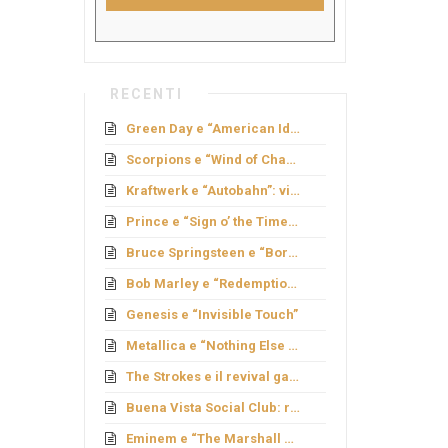
RECENTI
Green Day e “American Idiot”: rock politico
Scorpions e “Wind of Change”: caduta del Muro
Kraftwerk e “Autobahn”: viaggio elettronico
Prince e “Sign o’ the Times”: genio e provocazione
Bruce Springsteen e “Born to Run”: sogno americano
Bob Marley e “Redemption Song”
Genesis e “Invisible Touch”
Metallica e “Nothing Else Matters”: ballata metal
The Strokes e il revival garage
Buena Vista Social Club: rinascita cubana
Eminem e “The Marshall Mathers LP”