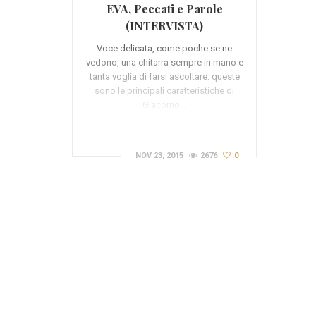
EVA, Peccati e Parole
(INTERVISTA)
Voce delicata, come poche se ne
vedono, una chitarra sempre in mano e
tanta voglia di farsi ascoltare: queste
sono le principali caratteristiche di
Giacomo…
NOV 23, 2015
2676
0