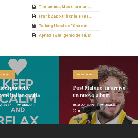
Thelonious Monk: armonie fuori schema
Frank Zappa: ironia e sperimentazione
Talking Heads e “Once in a Lifetime”
Aphex Twin: genio dell’IDM
LAR
POPULAR
ci più belle
Post Malone, in arrivo
i italiane sulla
un nuovo album
nica
 2017
35620
AGO 27, 2019
35354
0