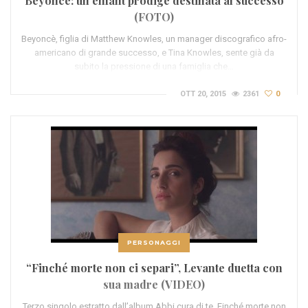
Beyoncé: un’enfant prodige destinata al successo
(FOTO)
Beyoncè, figlia di Matthew Knowles, un manager discografico afro-
americano di grande successo, e Tina Knowles, sente già da
subito la pressione di una famiglia che…
OTT 20, 2015
2361
0
PERSONAGGI
“Finché morte non ci separi”, Levante duetta con
sua madre (VIDEO)
Terzo singolo estratto dall’album Abbi cura di te, Finché morte non