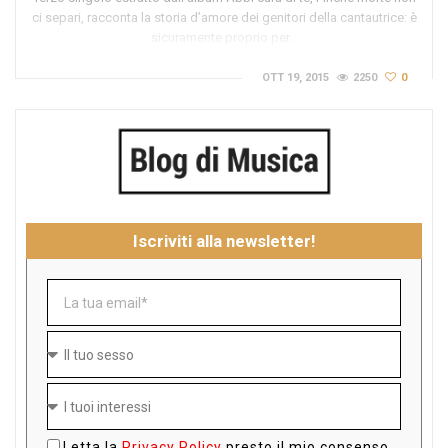
ci separi, racconta la storia d’amore dei genitori della cantautrice: è
sicuramente proprio per…
OTT 19, 2015
2250
0
Iscriviti alla newsletter!
Letta la
Privacy Policy
presto il mio consenso