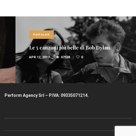
POPULAR
Le 5 canzoni più belle di Bob Dylan
APR 12, 2017
47138
0
Perform Agency Srl – P.IVA: 09335071214.