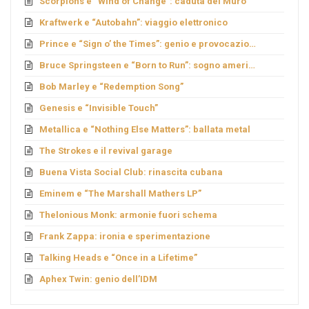
Scorpions e “Wind of Change”: caduta del Muro
Kraftwerk e “Autobahn”: viaggio elettronico
Prince e “Sign o’ the Times”: genio e provocazione
Bruce Springsteen e “Born to Run”: sogno americano
Bob Marley e “Redemption Song”
Genesis e “Invisible Touch”
Metallica e “Nothing Else Matters”: ballata metal
The Strokes e il revival garage
Buena Vista Social Club: rinascita cubana
Eminem e “The Marshall Mathers LP”
Thelonious Monk: armonie fuori schema
Frank Zappa: ironia e sperimentazione
Talking Heads e “Once in a Lifetime”
Aphex Twin: genio dell’IDM