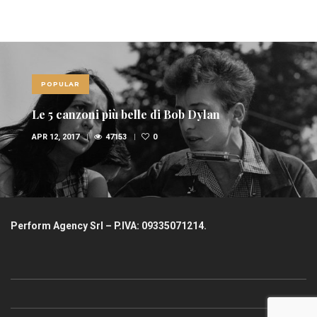
POPULAR
Le 5 canzoni più belle di Bob Dylan
APR 12, 2017
47153
0
Perform Agency Srl – P.IVA: 09335071214.