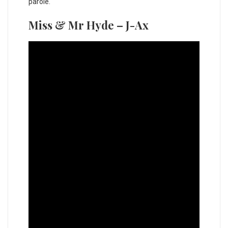
parole.
Miss & Mr Hyde – J-Ax