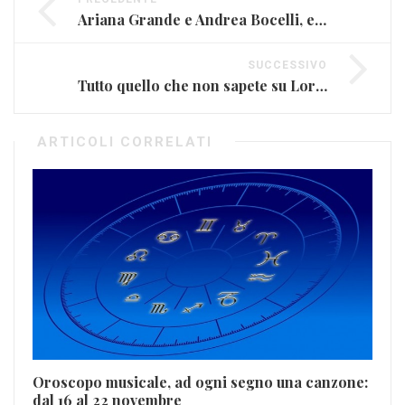
Ariana Grande e Andrea Bocelli, ecco il nuovo video (VIDEO E TESTO)
SUCCESSIVO
Tutto quello che non sapete su Lorenzo Fragola (FOTO E VIDEO)
ARTICOLI CORRELATI
Gl
Oroscopo musicale, ad ogni segno una canzone:
en
dal 16 al 22 novembre