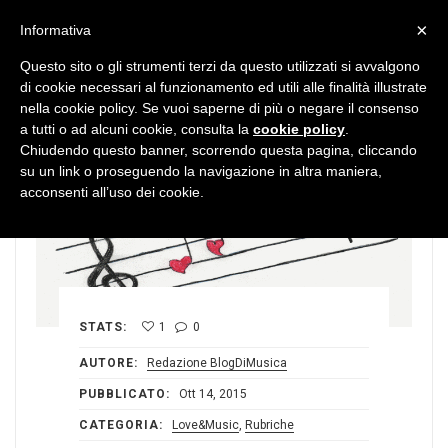
MENU
×
Informativa
Questo sito o gli strumenti terzi da questo utilizzati si avvalgono
di cookie necessari al funzionamento ed utili alle finalità illustrate
nella cookie policy. Se vuoi saperne di più o negare il consenso
a tutti o ad alcuni cookie, consulta la
cookie policy
.
Chiudendo questo banner, scorrendo questa pagina, cliccando
su un link o proseguendo la navigazione in altra maniera,
acconsenti all’uso dei cookie.
STATS:
1
0
AUTORE:
Redazione BlogDiMusica
PUBBLICATO:
Ott 14, 2015
CATEGORIA:
Love&Music
,
Rubriche