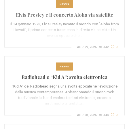
NEWS
Elvis Presley e il concerto Aloha via satellite
Il 14 gennaio 1973, Elvis Presley incantò il mondo con "Aloha from
Hawaii", il primo concerto trasmesso in diretta via satellite. Un
evento epocale che…
APR 29, 2026
332
0
NEWS
Radiohead e “Kid A”: svolta elettronica
"Kid A" dei Radiohead segna una svolta epocale nell'evoluzione
della musica contemporanea. Abbandonando il suono rock
tradizionale, la band esplora territori elettronici, creando
un'atmosfera rarefatta…
APR 28, 2026
344
0