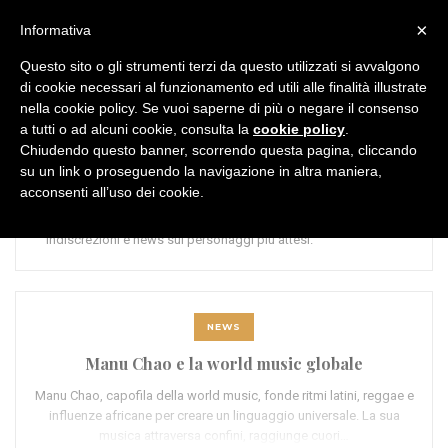
MENU
×
Informativa
Questo sito o gli strumenti terzi da questo utilizzati si avvalgono
di cookie necessari al funzionamento ed utili alle finalità illustrate
nella cookie policy. Se vuoi saperne di più o negare il consenso
a tutti o ad alcuni cookie, consulta la
cookie policy
.
Chiudendo questo banner, scorrendo questa pagina, cliccando
CATEGORIA:
News
su un link o proseguendo la navigazione in altra maniera,
acconsenti all’uso dei cookie.
Le notizie più calde sul mondo della musica: nuovi progetti,
indiscrezioni e news sui personaggi più attesi.
NEWS
Manu Chao e la world music globale
Manu Chao, capofila della world music, fonde ritmi latini, reggae e
influenze africane per creare un linguaggio universale. La sua
musica attraversa confini, raggiunge cuori…