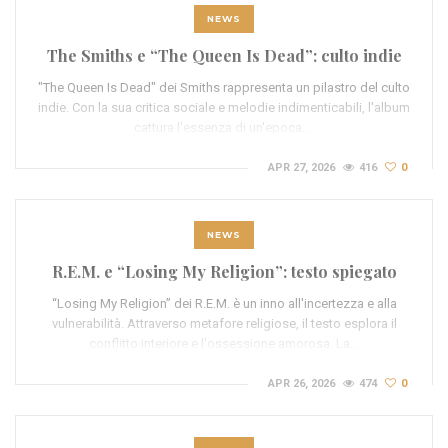
NEWS
The Smiths e “The Queen Is Dead”: culto indie
"The Queen Is Dead" dei Smiths rappresenta un pilastro del culto
indie. Con la sua critica sociale e melodie indimenticabili, l'album
cattura l'essenza di un'epoca.…
APR 27, 2026
416
0
NEWS
R.E.M. e “Losing My Religion”: testo spiegato
“Losing My Religion” dei R.E.M. è un inno all'incertezza e alla
vulnerabilità. Attraverso metafore religiose, il testo esplora il
conflitto interiore e l'ossessione amorosa. La…
APR 26, 2026
474
0