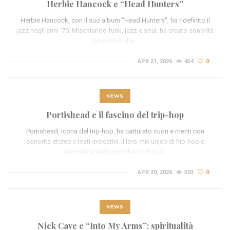
Herbie Hancock e “Head Hunters”
Herbie Hancock, con il suo album "Head Hunters", ha ridefinito il
jazz negli anni '70. Mischiando funk, jazz e soul, ha creato sonorità
innovative che…
APR 21, 2026
454
0
NEWS
Portishead e il fascino del trip-hop
Portishead, icona del trip-hop, ha catturato cuori e menti con
sonorità eteree e testi evocativi. Il loro mix unico di hip-hop e
atmosfere malinconiche continua…
APR 20, 2026
503
0
NEWS
Nick Cave e “Into My Arms”: spiritualità