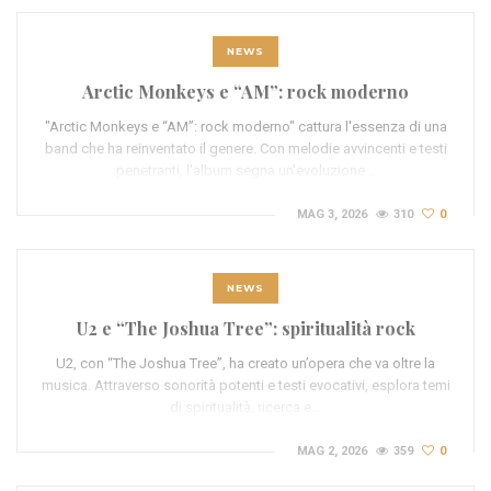
NEWS
Arctic Monkeys e “AM”: rock moderno
"Arctic Monkeys e “AM”: rock moderno" cattura l'essenza di una
band che ha reinventato il genere. Con melodie avvincenti e testi
penetranti, l'album segna un'evoluzione…
MAG 3, 2026
310
0
NEWS
U2 e “The Joshua Tree”: spiritualità rock
U2, con “The Joshua Tree”, ha creato un’opera che va oltre la
musica. Attraverso sonorità potenti e testi evocativi, esplora temi
di spiritualità, ricerca e…
MAG 2, 2026
359
0