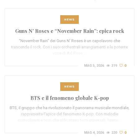
NEWS
Guns N’ Roses e “November Rain”: epica rock
“November Rain” dei Guns N’ Roses è un capolavoro che
trascende il rock. Con i suoi orchestrali arrangiamenti e la potente
voce di Axl Rose,…
MAG 5, 2026
319
0
NEWS
BTS e il fenomeno globale K-pop
BTS, il gruppo che ha rivoluzionato il panorama musicale mondiale,
rappresenta l'apice del fenomeno K-pop. Con melodie
coinvolgenti e testi che affrontano temi universali, hanno…
MAG 4, 2026
220
0