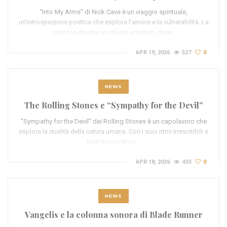
"Into My Arms" di Nick Cave è un viaggio spirituale,
un'introspezione poetica che esplora l’amore e la vulnerabilità. La
canzone diventa un rifugio emotivo, dove…
APR 19, 2026
527
0
NEWS
The Rolling Stones e “Sympathy for the Devil”
"Sympathy for the Devil" dei Rolling Stones è un capolavoro che
esplora la dualità della natura umana. Con i suoi ritmi irresistibili e
testi provocatori,…
APR 18, 2026
430
0
NEWS
Vangelis e la colonna sonora di Blade Runner