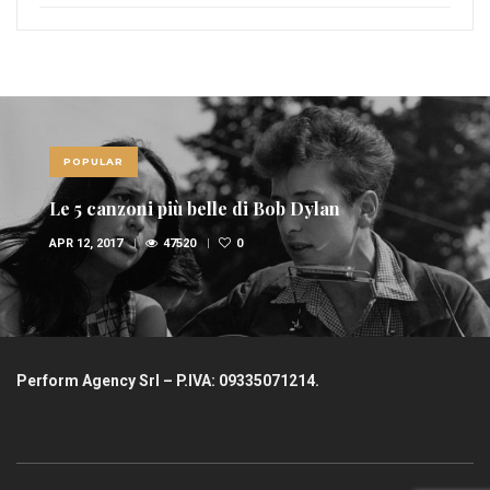
POPULAR
Le 5 canzoni più belle di Bob Dylan
APR 12, 2017
47520
0
Perform Agency Srl – P.IVA: 09335071214.