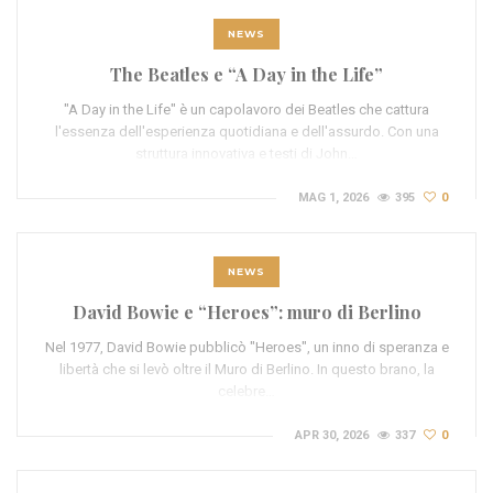
NEWS
The Beatles e “A Day in the Life”
"A Day in the Life" è un capolavoro dei Beatles che cattura
l'essenza dell'esperienza quotidiana e dell'assurdo. Con una
struttura innovativa e testi di John…
MAG 1, 2026
395
0
NEWS
David Bowie e “Heroes”: muro di Berlino
Nel 1977, David Bowie pubblicò "Heroes", un inno di speranza e
libertà che si levò oltre il Muro di Berlino. In questo brano, la
celebre…
APR 30, 2026
337
0