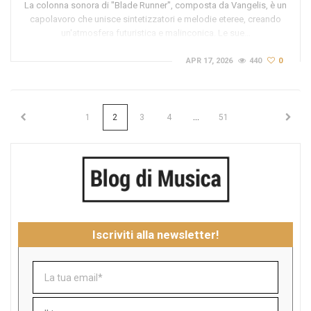
La colonna sonora di "Blade Runner", composta da Vangelis, è un
capolavoro che unisce sintetizzatori e melodie eteree, creando
un'atmosfera futuristica e malinconica. Le sue…
APR 17, 2026
440
0
...
1
2
3
4
51
Iscriviti alla newsletter!