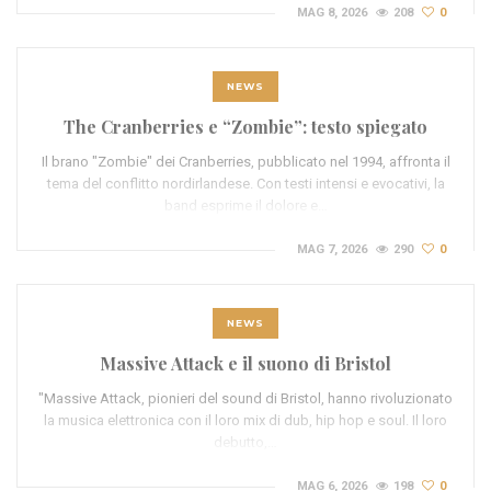
MAG 8, 2026
208
0
NEWS
The Cranberries e “Zombie”: testo spiegato
Il brano "Zombie" dei Cranberries, pubblicato nel 1994, affronta il
tema del conflitto nordirlandese. Con testi intensi e evocativi, la
band esprime il dolore e…
MAG 7, 2026
290
0
NEWS
Massive Attack e il suono di Bristol
"Massive Attack, pionieri del sound di Bristol, hanno rivoluzionato
la musica elettronica con il loro mix di dub, hip hop e soul. Il loro
debutto,…
MAG 6, 2026
198
0