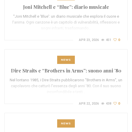
Joni Mitchell e “Blue”: diario musicale
"Joni Mitchell e 'Blue': un diario musicale che esplora il cuore e
l'anima. Ogni canzone è un capitolo di vulnerabilità, riflessioni e
sogni infranti, trasformando…
APR 23, 2026
451
0
NEWS
Dire Straits e “Brothers in Arms”: suono anni ’80
Nel lontano 1985, i Dire Straits pubblicarono "Brothers in Arms", un
capolavoro che catturò l’essenza degli anni ’80. Con il suo suono
inconfondibile e testi…
APR 22, 2026
438
0
NEWS