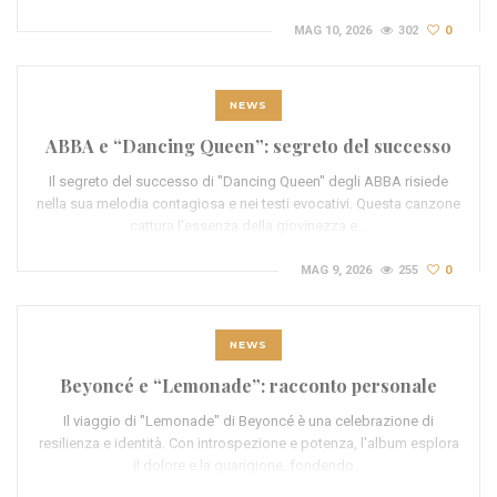
MAG 10, 2026
302
0
NEWS
ABBA e “Dancing Queen”: segreto del successo
Il segreto del successo di "Dancing Queen" degli ABBA risiede
nella sua melodia contagiosa e nei testi evocativi. Questa canzone
cattura l'essenza della giovinezza e…
MAG 9, 2026
255
0
NEWS
Beyoncé e “Lemonade”: racconto personale
Il viaggio di "Lemonade" di Beyoncé è una celebrazione di
resilienza e identità. Con introspezione e potenza, l'album esplora
il dolore e la guarigione, fondendo…