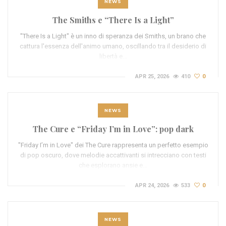
NEWS
The Smiths e “There Is a Light”
"There Is a Light" è un inno di speranza dei Smiths, un brano che
cattura l'essenza dell'animo umano, oscillando tra il desiderio di
libertà e…
APR 25, 2026
410
0
NEWS
The Cure e “Friday I’m in Love”: pop dark
"Friday I’m in Love" dei The Cure rappresenta un perfetto esempio
di pop oscuro, dove melodie accattivanti si intrecciano con testi
che esplorano ansie e…
APR 24, 2026
533
0
NEWS