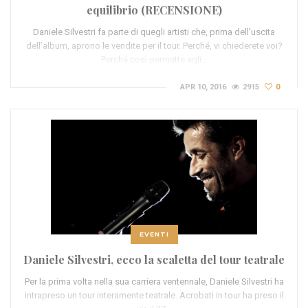
equilibrio (RECENSIONE)
Daniele Silvestri fa parte di quegli artisti che, prima dell’uscita
dell’album, aprono le vendite per il tour. Perché, vi chiederete voi?
Perché così permette agli…
APR 10, 2016
2915
0
EVENTI
Daniele Silvestri, ecco la scaletta del tour teatrale
Per la prima volta nella sua carriera ventennale, Daniele Silvestri ha
intrapreso un tour interamente teatrale. Acrobati in tour ha preso il