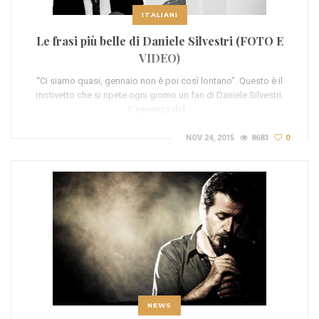
ITALIANI
Le frasi più belle di Daniele Silvestri (FOTO E
VIDEO)
“Ci siamo quasi, gennaio non è poi così lontano”. Questo è il
motivetto che si ripete ogni giorno un fan di Daniele Silvestri.
L’assenza del…
NOV 24, 2015
8683
0
NEWS