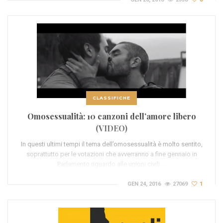
CLASSIFICHE
Omosessualità: 10 canzoni dell’amore libero
(VIDEO)
In questi ultimi tempi il tema dell’omosessualità è molto sentito,
soprattutto per le votazioni che avverranno a fine gennaio in
Parlamento riguardo alle unioni civili.…
GEN 24, 2016
27069
1