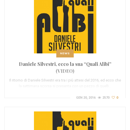
NEWS
Daniele Silvestri, ecco la sua “Quali Alibi”
(VIDEO)
Il ritorno di Daniele Silvestri era tra i più attesi del 2016, ed ecco che
la settimana scorsa si presenta con un pezzo di quelli…
GEN 20, 2016
2570
0