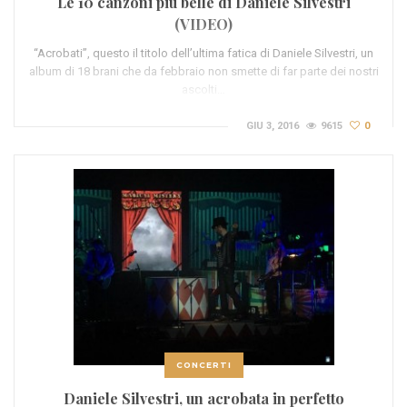
Le 10 canzoni più belle di Daniele Silvestri
(VIDEO)
“Acrobati”, questo il titolo dell’ultima fatica di Daniele Silvestri, un
album di 18 brani che da febbraio non smette di far parte dei nostri
ascolti…
GIU 3, 2016
9615
0
CONCERTI
Daniele Silvestri, un acrobata in perfetto