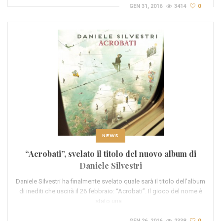
GEN 31, 2016
3414
0
NEWS
“Acrobati”, svelato il titolo del nuovo album di
Daniele Silvestri
Daniele Silvestri ha finalmente svelato quale sarà il titolo dell’album
di inediti che uscirà il 26 febbraio: “Acrobati”. Il gioco del nome è
stato una…
GEN 26, 2016
2338
0