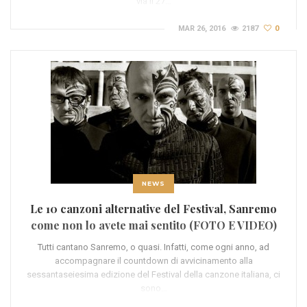
via il 27…
MAR 26, 2016
2187
0
NEWS
Le 10 canzoni alternative del Festival, Sanremo
come non lo avete mai sentito (FOTO E VIDEO)
Tutti cantano Sanremo, o quasi. Infatti, come ogni anno, ad
accompagnare il countdown di avvicinamento alla
sessantaseiesima edizione del Festival della canzone italiana, ci
sono…