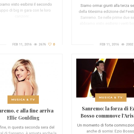
iamo visto esibirsi il secondo
Siamo ormai giunti alla terza s
uppo di big in gara con le loro
della 66esima edizione del Festi
canzoni:…
Sanremo. Se nelle prime due se
abbiamo visto esibirsi i venti bi
FEB 11, 2016
2676
0
FEB 11, 2016
2002
MUSICA & TV
MUSICA & TV
Sanremo: la forza di E
remo, e alla fine arriva
Bosso commuove l’Aris
Ellie Goulding
Un momento di forte commozio
 fine, in questa seconda sera del
anche di sorrisi: Ezio Bosso
val di Sanremo, è arrivata anche la