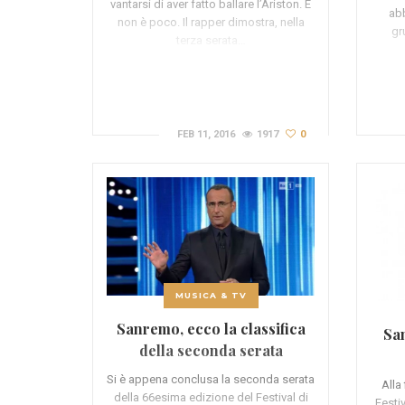
vantarsi di aver fatto ballare l’Ariston. E
abb
non è poco. Il rapper dimostra, nella
gr
terza serata…
FEB 11, 2016
1917
0
MUSICA & TV
Sanremo, ecco la classifica
San
della seconda serata
Si è appena conclusa la seconda serata
Alla
della 66esima edizione del Festival di
Festi