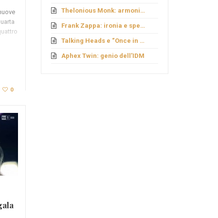
Thelonious Monk: armonie fuori schema
 nuove
quarta
Frank Zappa: ironia e sperimentazione
quattro
Talking Heads e “Once in a Lifetime”
Aphex Twin: genio dell’IDM
0
gala
isti