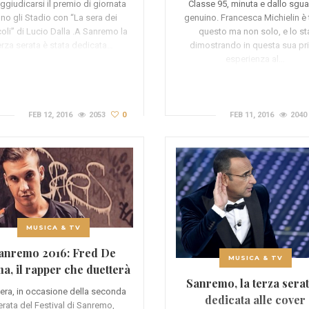
Classe 95, minuta e dallo sgu
ggiudicarsi il premio di giornata
genuino. Francesca Michielin è 
no gli Stadio con “La sera dei
questo ma non solo, e lo st
oli” di Lucio Dalla .A Sanremo la
dimostrando in questa sua pr
erza serata è stata dedicata…
esperienza al…
FEB 12, 2016
2053
0
FEB 11, 2016
2040
MUSICA & TV
anremo 2016: Fred De
MUSICA & TV
a, il rapper che duetterà
Sanremo, la terza serat
con Patty Pravo
 sera, in occasione della seconda
dedicata alle cover
erata del Festival di Sanremo,