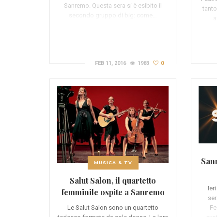
Sanremo. Questa sera si è esibito il
tanto
secondo gruppo di big: come…
a
FEB 11, 2016
1983
0
Sanr
MUSICA & TV
Salut Salon, il quartetto
Ier
femminile ospite a Sanremo
ser
(VIDEO)
Le Salut Salon sono un quartetto
Fe