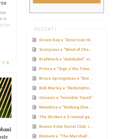
rzo
tica
l di
oi fan:
RECENTI
Green Day e “American Idiot”: rock politico
Scorpions e “Wind of Change”: caduta del Muro
Kraftwerk e “Autobahn”: viaggio elettronico
0
Prince e “Sign o’ the Times”: genio e provocazione
Bruce Springsteen e “Born to Run”: sogno americano
Bob Marley e “Redemption Song”
Genesis e “Invisible Touch”
Metallica e “Nothing Else Matters”: ballata metal
The Strokes e il revival garage
Buena Vista Social Club: rinascita cubana
bbani
oste
Eminem e “The Marshall Mathers LP”