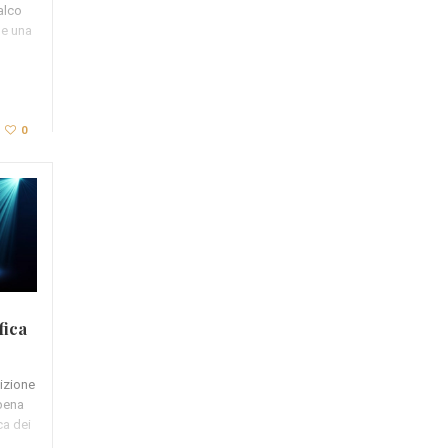
alco
 e una
0
fica
izione
ppena
ca dei
o…