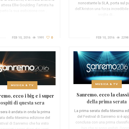
nonostante la SLA, porta sul p
 attesa Ellie Goulding: l’artista ha
dell’Ariston una forza incredibile
perto la sua esibizione con…
voglia di…
FEB 10, 2016
1991
0
FEB 10, 2016
2298
MUSICA & TV
MUSICA & TV
Sanremo, ecco la classi
emo, ecco i big e i super
della prima serata
ospiti di questa sera
La prima serata della 66esima ed
i sera è andata in onda la prima
del Festival di Sanremo si è a
ata della 66esima edizione del
conclusa con una prima classifi
stival di Sanremo che ha visto
big che si sono esibiti. Dop