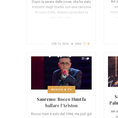
Ad a
Dopo la serata delle cover, che ha visto
so
il trionfo degli Stadio con una canzone
mirac
di Lucio Dalla, stasera riprenderà la
t
gara tra i venti…
FEB 12, 2016
2036
0
MUSICA & TV
S
Sanremo: Rocco Hunt fa
Palm
ballare l’Ariston
Ieri
Rocco Hunt è solo del 1994, ma può già
s