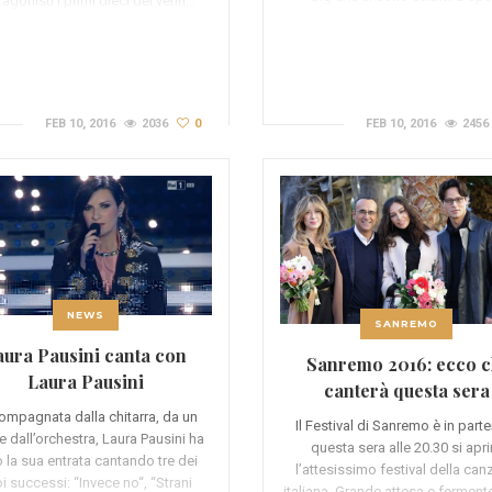
agonisti i primi dieci dei venti…
FEB 10, 2016
2036
0
FEB 10, 2016
2456
NEWS
SANREMO
aura Pausini canta con
Sanremo 2016: ecco c
Laura Pausini
canterà questa sera
mpagnata dalla chitarra, da un
Il Festival di Sanremo è in part
e dall’orchestra, Laura Pausini ha
questa sera alle 20.30 si apri
o la sua entrata cantando tre dei
l’attesissimo festival della ca
i successi: “Invece no“, “Strani
italiana. Grande attesa e fermento