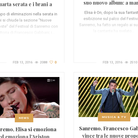
suo nuovo album: a ma
uarta serata e i brani a
arriva “On”
rischio eliminazione
Elisa è On, dopo la sua fantas
po di eliminazioni nella serata in
esibizione sul palco del Festiva
i si chiude la sezione “Nuove
Sanremo, ha fatto un regalo ai su
ste” del Festival di Sanremo con
la cantante ha svelato…
ittoria di Francesco Gabbani; i…
FEB 13, 2016
2088
0
FEB 13, 2016
2510
MUSICA & TV
NEWS
Sanremo, Francesco Ga
remo, Elisa si emoziona
vince tra le nuove prop
ed emoziona l’Ariston