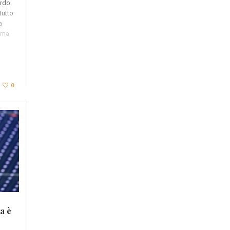
ardo
tutto
a
ima
0
a è