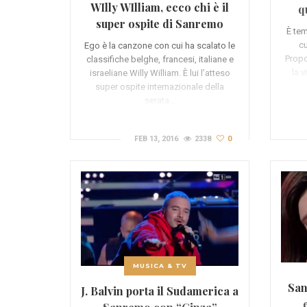
WIlly WIlliam, ecco chi è il
q
super ospite di Sanremo
È tem
cu
Ego è la canzone con cui ha scalato le
Propo
classifiche belghe, francesi, italiane e
la v
israeliane Willy William. È lui l’atteso
super ospite internazionale della
serata…
FEB 13, 2016
2338
0
MUSICA & TV
San
J. Balvin porta il Sudamerica a