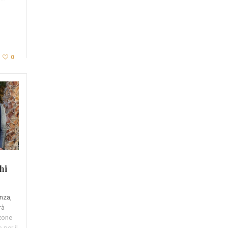
0
hi
enza,
rà
nzone
 per il