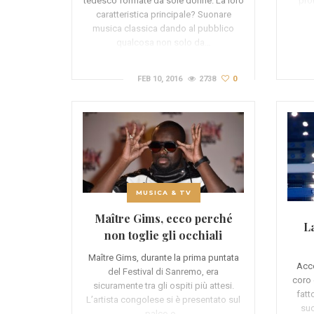
tedesco formate da sole donne. La loro
prot
caratteristica principale? Suonare
musica classica dando al pubblico
qualcosa non solo da…
FEB 10, 2016
2738
0
MUSICA & TV
Maître Gims, ecco perché
L
non toglie gli occhiali
Maître Gims, durante la prima puntata
Acco
del Festival di Sanremo, era
coro 
sicuramente tra gli ospiti più attesi.
fatt
L’artista congolese si è presentato sul
suo
palco e…