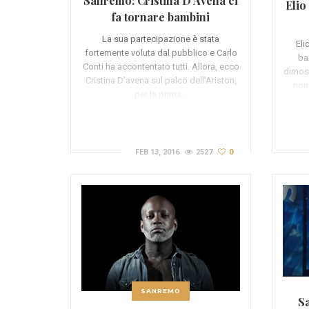
Sanremo: Cristina D’Avena ci
Elio
fa tornare bambini
La sua partecipazione è stata
Eli
fortemente voluta dal pubblico e Carlo
ba
Conti ha accontentato tutti. Allora, ecco
dimost
Cristina D’avena sul palco dell’Ariston,
non
per la prima…
FEB 13, 2016
2527
0
SANREMO
Sa