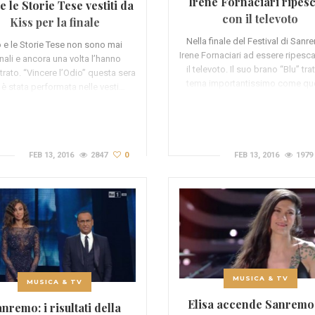
Irene Fornaciari ripes
 e le Storie Tese vestiti da
con il televoto
Kiss per la finale
Nella finale del Festival di Sanr
o e le Storie Tese non sono mai
Irene Fornaciari ad essere ripesc
nali e ancora una volta l’hanno
il televoto. Il suo brano “Blu” tra
rato. “Vincere l’Odio” questa sera
tema importantissimo come qu
 è stata performata nelle vesti…
FEB 13, 2016
2847
0
FEB 13, 2016
1979
MUSICA & TV
MUSICA & TV
Elisa accende Sanremo 
nremo: i risultati della