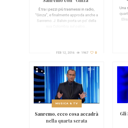
Sanremo con “Ginza”
Una s
È tra i pezzi più trasmessi in radio,
quart
“Ginza”, e finalmente approda anche a
Elis
Sanremo. J. Balvin porta un po’ della
sua Colombia sul palco…
FEB 12, 2016
1967
0
MUSICA & TV
Gli
Sanremo, ecco cosa accadrà
nella quarta serata