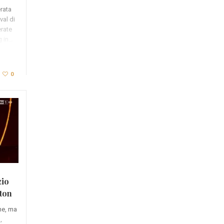
erata
val di
rate
g in…
0
zio
ton
ne, ma
,