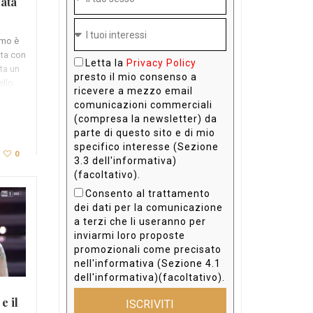
cata
emo è
ata con
Letta la
Privacy Policy
tta un
presto il mio consenso a
ello…
ricevere a mezzo email
comunicazioni commerciali
(compresa la newsletter) da
parte di questo sito e di mio
specifico interesse (Sezione
0
3.3 dell'informativa)
(facoltativo).
Consento al trattamento
dei dati per la comunicazione
a terzi che li useranno per
inviarmi loro proposte
promozionali come precisato
nell'informativa (Sezione 4.1
dell'informativa)(facoltativo).
e il
ISCRIVITI