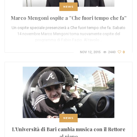
NEWS
Marco Mengoni ospite a ”Che fuori tempo che fa”
Un ospite speciale presenzierà a Che fuori tempo che fa. Sabato
14 novembre Marco Mengoni torna nuovamente ospite del
programma di Fabio Fazio. Al tavolo…
NOV 12, 2015
2440
0
NEWS
L’Università di Bari cambia musica con il Rettore
al piano