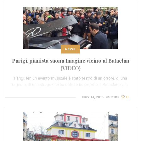
NEWS
Parigi, pianista suona Imagine vicino al Bataclan
(VIDEO)
Parigi. Ieri un evento musicale è stato teatro di un orrore, di una
tragedia, di una strage che ha colpito un popolo. Il Bataclan, sala…
NOV 14, 2015
2183
0