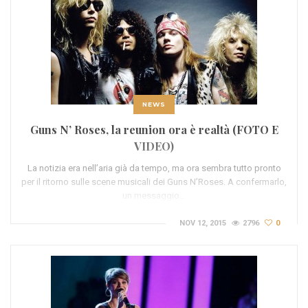
NEWS
Guns N’ Roses, la reunion ora è realtà (FOTO E
VIDEO)
La notizia era nell’aria già da tempo, ma ora sembra tutto pronto
per il ritorno sulle scene musicali dei Guns N’Roses. A confermarlo,
un messaggio…
NOV 12, 2015
2796
0