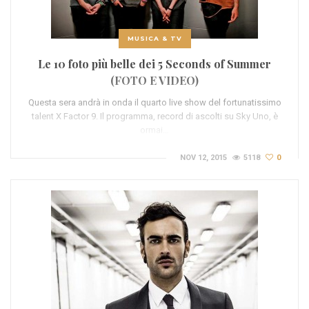
MUSICA & TV
Le 10 foto più belle dei 5 Seconds of Summer
(FOTO E VIDEO)
Questa sera andrà in onda il quarto live show del fortunatissimo
talent X Factor 9. Il programma, record di ascolti su Sky Uno, è
ormai…
NOV 12, 2015
5118
0