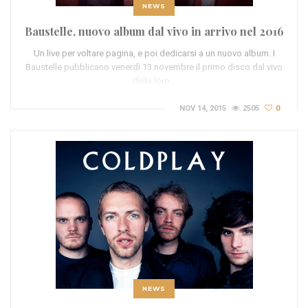
NEWS
Baustelle, nuovo album dal vivo in arrivo nel 2016
Un live per voltare pagina, e poi dedicarsi a un nuovo album. I
Baustelle pubblicano venerdì 13 novembre il primo disco dal vivo
della loro…
NOV 14, 2015
2505
0
NEWS