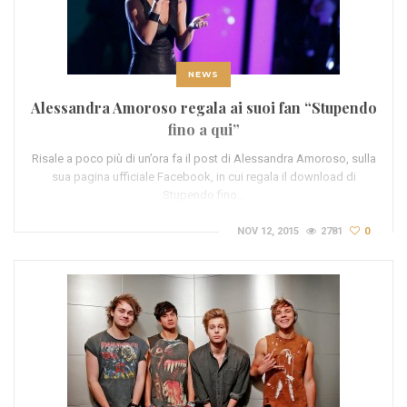
NEWS
Alessandra Amoroso regala ai suoi fan “Stupendo
fino a qui”
Risale a poco più di un’ora fa il post di Alessandra Amoroso, sulla
sua pagina ufficiale Facebook, in cui regala il download di
Stupendo fino…
NOV 12, 2015
2781
0