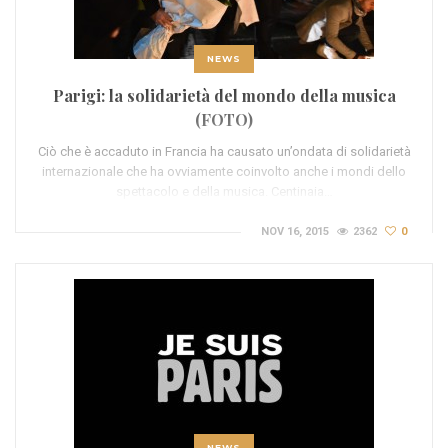
NEWS
Parigi: la solidarietà del mondo della musica
(FOTO)
Ciò che è accaduto in Francia ha causato un’ondata di solidarietà
internazionale che ha ovviamente coinvolto anche i mondi dello
spettacolo e della musica. Centinaia…
NOV 16, 2015
2362
0
NEWS