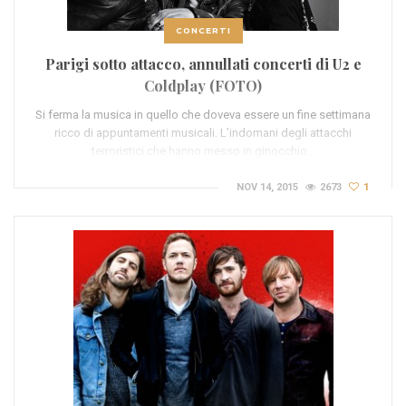
CONCERTI
Parigi sotto attacco, annullati concerti di U2 e
Coldplay (FOTO)
Si ferma la musica in quello che doveva essere un fine settimana
ricco di appuntamenti musicali. L’indomani degli attacchi
terroristici che hanno messo in ginocchio…
NOV 14, 2015
2673
1