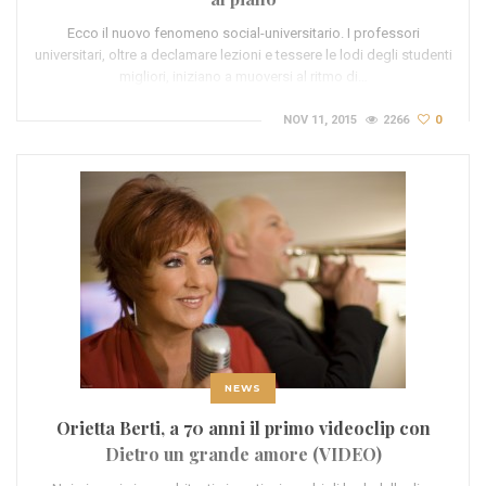
Ecco il nuovo fenomeno social-universitario. I professori
universitari, oltre a declamare lezioni e tessere le lodi degli studenti
migliori, iniziano a muoversi al ritmo di…
NOV 11, 2015
2266
0
NEWS
Orietta Berti, a 70 anni il primo videoclip con
Dietro un grande amore (VIDEO)