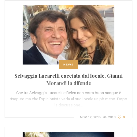
NEWS
Selvaggia Lucarelli cacciata dal locale. Gianni
Morandi la difende
Che tra Selvaggia Lucarelli e Belen non corra buon sangue è
risaputo ma che l’opinionista vada al suo locale un pò meno. Dopo
la discussione…
NOV 12, 2015
2010
0