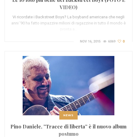
VIDEO)
Vi ricordate i Backstreet Boys? La boyband americana che negli
anni ’90 ha fatto impazzire milioni di ragazzine in tutto il mondo è
pronta a…
NOV 16, 2015
6069
0
NEWS
Pino Daniele, ”Tracce di liberta” è il nuovo album
postumo