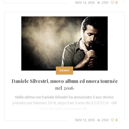
NOV 13, 2015
2741
0
NEWS
Daniele Silvestri, nuovo album ed nuova tournée
nel 2016
Nelle ultime ore Daniele Silvestri ha annunciato il suo ritorno
previsto per Gennaio 2016, dopo ben 5 anni da S.C.O.T.C.H.. «Mi
sono ritrovato sommerso da…
NOV 12, 2015
2153
0