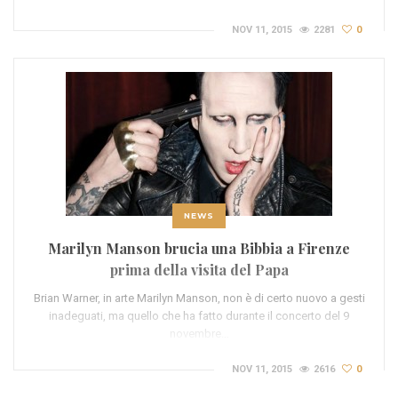
NOV 11, 2015
2281
0
NEWS
Marilyn Manson brucia una Bibbia a Firenze
prima della visita del Papa
Brian Warner, in arte Marilyn Manson, non è di certo nuovo a gesti
inadeguati, ma quello che ha fatto durante il concerto del 9
novembre…
NOV 11, 2015
2616
0