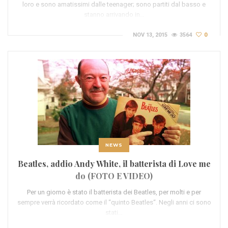
loro e sono amatissimi dalle teenager; sono partiti dal basso e
stanno arrivando in…
NOV 13, 2015
3564
0
NEWS
Beatles, addio Andy White, il batterista di Love me
do (FOTO E VIDEO)
Per un giorno è stato il batterista dei Beatles, per molti e per
sempre verrà ricordato come il “quinto Beatles“. Negli anni ci sono
stati…