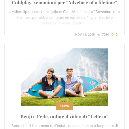
Coldplay, scimmioni per “Adveture of a lifetime”
Il videoclip del nuovo singolo di Chris Martin e soci,”Adventure of a
lifetime“, potrebbe sembrare un remake di “Il pianeta delle
scimmie” poichè i quattro…
NOV 13, 2015
7084
0
NEWS
Benji e Fede, online il video di “Lettera”
Sono stati il fenomeno dell’estate ma continuano a far parlare di