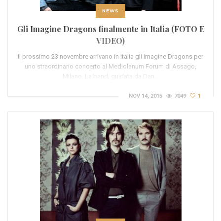
NEWS
Gli Imagine Dragons finalmente in Italia (FOTO E
VIDEO)
Il prossimo 23 novembre arrivano in Italia gli Imagine Dragons per
uno straordinario concerto al Mediolanum Forum di Assago,
Milano. La band, guidata da Dan…
NOV 14, 2015
7049
1