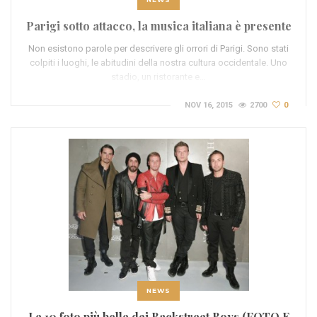
Parigi sotto attacco, la musica italiana è presente
Non esistono parole per descrivere gli orrori di Parigi. Sono stati
colpiti i luoghi, le abitudini della nostra cultura occidentale. Uno
stadio, un ristorante e…
NOV 16, 2015
2700
0
NEWS
Le 10 foto più belle dei Backstreet Boys (FOTO E