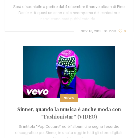
Sarà disponibile a partire dal 4 dicembre il nuovo album di Pino
Daniele. A quasi un anno dalla scomparsa del cantautore
napoletano sarà pubblicato da…
NOV 16, 2015
2793
0
NEWS
Sinner, quando la musica è anche moda con
“Fashionistar” (VIDEO)
Si intitola “Pop Couture” ed è l’album che segna l’esordio
discografico per Sinner, in uscita oggi in tutti gli store digitali.