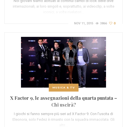
Noi giovani siamo abituati ai continui cambi di look delle dive
internazionali, ai loro singoli e, soprattutto, ai videoclip, a volte
iconici, a volte rivelatori…
NOV 11, 2015
3866
0
MUSICA & TV
X Factor 9, le assegnazioni della quarta puntata –
Chi uscirà?
I giochi si fanno sempre più seri ad X Factor 9. Con l’uscita di
Eleonora, solo Fedez è rimasto con la squadra immacolata. Gli
altri…