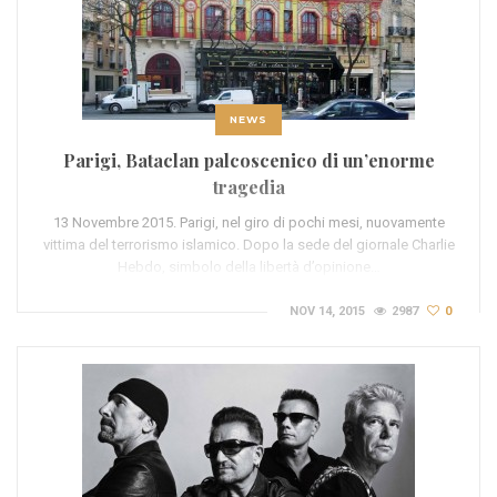
NEWS
Parigi, Bataclan palcoscenico di un’enorme
tragedia
13 Novembre 2015. Parigi, nel giro di pochi mesi, nuovamente
vittima del terrorismo islamico. Dopo la sede del giornale Charlie
Hebdo, simbolo della libertà d’opinione…
NOV 14, 2015
2987
0