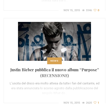
Stessa data per il…
NOV 15, 2015
3346
0
NEWS
Justin Bieber pubblica il nuovo album “Purpose”
(RECENSIONE)
L’uscita del disco era molto attesa da tutte i fan del cantante, ed
era stata annunciata lo scorso agosto dalla pubblicazione del
singolo What do…
NOV 15, 2015
2620
1